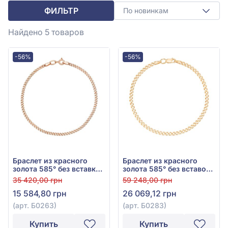
ФИЛЬТР
По новинкам
Найдено 5
товаров
-56%
-56%
Браслет из красного
Браслет из красного
золота 585° без вставки,
золота 585° без вставок,
арт. Б0263
арт. Б0283
35 420,00 грн
59 248,00 грн
15 584,80 грн
26 069,12 грн
(арт. Б0263)
(арт. Б0283)
Купить
Купить