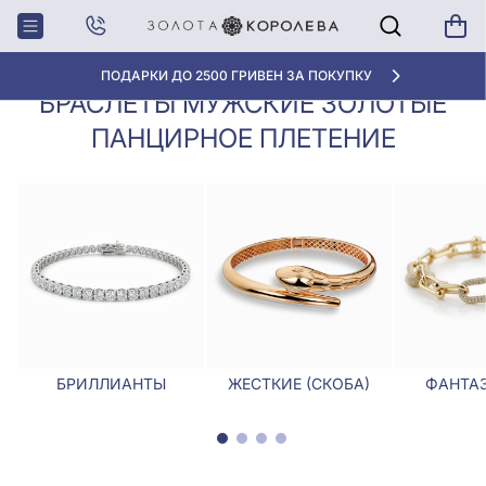
Браслеты мужские золотые
Главная
Браслеты
панцирное плетение
ПОДАРКИ ДО 2500 ГРИВЕН ЗА ПОКУПКУ
БРАСЛЕТЫ МУЖСКИЕ ЗОЛОТЫЕ
ПАНЦИРНОЕ ПЛЕТЕНИЕ
БРИЛЛИАНТЫ
ЖЕСТКИЕ (СКОБА)
ФАНТА