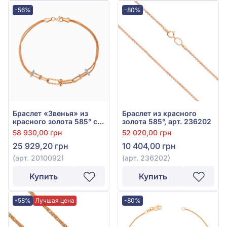
-56%
-80%
Браслет «Звенья» из
Браслет из красного
красного золота 585° с
золота 585°, арт. 236202
фианитом, арт. 2010092
58 930,00 грн
52 020,00 грн
25 929,20 грн
10 404,00 грн
(арт. 2010092)
(арт. 236202)
Купить
Купить
-58%
Лучшая цена
-80%