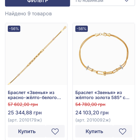
ФИЛЬТР
По новинкам
Найдено 9
товаров
-56%
-56%
Браслет «Звенья» из
Браслет «Звенья» из
красно-жёлто-белого
жёлтого золота 585° с
золота 585° без вставок,
фианитами, арт.
57 602,00 грн
54 780,00 грн
арт. 2010179ж
2010092ж
25 344,88 грн
24 103,20 грн
(арт. 2010179ж)
(арт. 2010092ж)
Купить
Купить