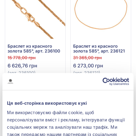
Браслет из красного
Браслет из красного
золота 585°, арт. 236100
золота 585°, арт. 236121
15 778,00 грн
31 365,00 грн
6 626,76 грн
6 273,00 грн
(арт. 236100)
(арт. 236121)
Купить
Купить
-80%
-80%
Ця веб-сторінка використовує кукі
Ми використовуємо файли cookie, щоб
персоналізувати вміст і рекламу, інтегрувати функції
соціальних мереж та аналізувати наш трафік. Ми
також передаємо нашим партнерам із соціальних