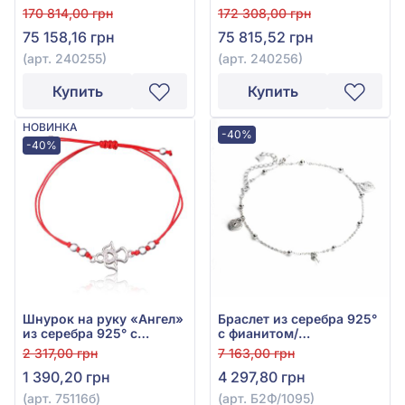
585° без вставки, арт.
585° без вставки, арт.
170 814,00 грн
172 308,00 грн
240255
240256
75 158,16 грн
75 815,52 грн
(арт. 240255)
(арт. 240256)
Купить
Купить
НОВИНКА
-40%
-40%
Шнурок на руку «Ангел»
Браслет из серебра 925°
из серебра 925° с
с фианитом/
красным фианитом и
куб.цирконием, арт.
2 317,00 грн
7 163,00 грн
текстилем, арт. 75116б
Б2Ф/1095
1 390,20 грн
4 297,80 грн
(арт. 75116б)
(арт. Б2Ф/1095)