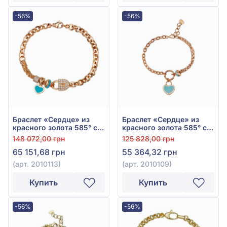
-56%
-56%
Браслет «Сердце» из
Браслет «Сердце» из
красного золота 585° с
красного золота 585° с
фианитом, бирюзой и
бирюзовой эмалью, арт.
148 072,00 грн
125 828,00 грн
эмалью, арт. 2010113
2010109
65 151,68 грн
55 364,32 грн
(арт. 2010113)
(арт. 2010109)
Купить
Купить
-56%
-56%