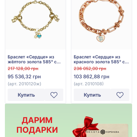
Браслет «Сердце» из
Браслет «Сердце» из
жёлтого золота 585° с
красного золота 585° с
фианитом/
бирюзовой эмалью, арт.
217 128,00 грн
236 052,00 грн
куб.цирконием, бирюзой
2010108
95 536,32 грн
103 862,88 грн
и эмалью, арт. 2010120ж
(арт. 2010120ж)
(арт. 2010108)
Купить
Купить