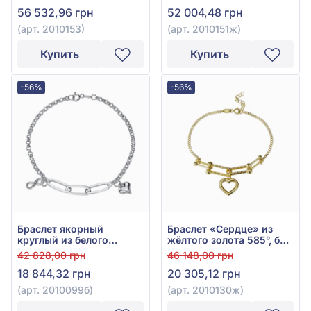
56 532,96 грн
52 004,48 грн
(арт. 2010153)
(арт. 2010151ж)
Купить
Купить
-56%
-56%
Браслет якорный
Браслет «Сердце» из
круглый из белого
жёлтого золота 585°, без
золота 585° без вставки,
вставки, арт. 2010130ж
42 828,00 грн
46 148,00 грн
арт. 2010099б
18 844,32 грн
20 305,12 грн
(арт. 2010099б)
(арт. 2010130ж)