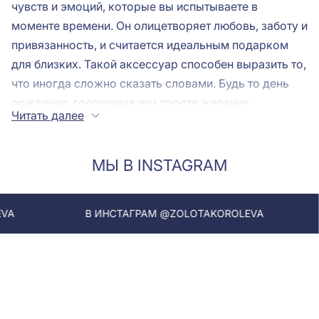
чувств и эмоций, которые вы испытываете в
моменте времени. Он олицетворяет любовь, заботу и
привязанность, и считается идеальным подарком
для близких. Такой аксессуар способен выразить то,
что иногда сложно сказать словами. Будь то день
рождения, годовщина или просто желание
Читать далее
порадовать любимого человека, браслет с сердцем
станет прекрасным знаком внимания. В магазине
"Золотая Королева" вы найдете разнообразные
МЫ В INSTAGRAM
браслеты
, которые помогут передать ваши
искренние чувства.
В ИНСТАГРАМ @ZOLOTAKOROLEVA
В ИНСТАГР
Виды браслетов с сердцем: металлы
и дизайны
Ювелирная продукция в виде украшений с