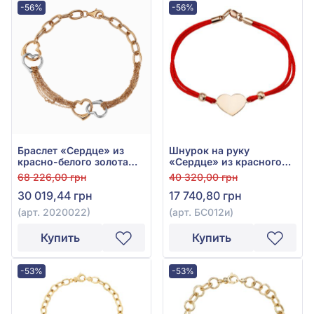
-56%
-56%
Браслет «Сердце» из
Шнурок на руку
красно-белого золота
«Сердце» из красного
585°, без вставки, арт.
золота 585°, арт. БС012и
68 226,00 грн
40 320,00 грн
2020022
30 019,44 грн
17 740,80 грн
(арт. 2020022)
(арт. БС012и)
Купить
Купить
-53%
-53%