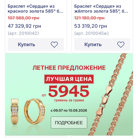
Браслет «Сердце» из
Браслет «Сердце» из
красного золота 585° без
жёлтого золота 585°, без
вставки, арт. 2010042
вставки, арт. 2010045ж
107 568,00 грн
121 180,00 грн
47 329,92 грн
53 319,20 грн
(арт. 2010042)
(арт. 2010045ж)
Купить
Купить