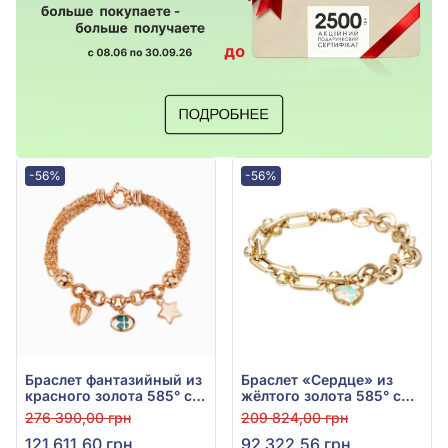
-56%
-56%
Браслет фантазийный из
Браслет «Сердце» из
красного золота 585° с
жёлтого золота 585° с
бирюзовой эмалью, арт.
фианитом, бирюзовой и
276 390,00 грн
209 824,00 грн
2010110
белой эмалью, арт.
121 611,60 грн
92 322,56 грн
2010117ж