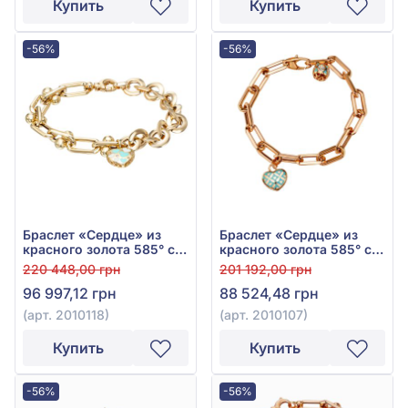
Купить
Купить
-56%
-56%
Браслет «Сердце» из
Браслет «Сердце» из
красного золота 585° с
красного золота 585° с
фианитом, кубическим
бирюзовым фианитом и
220 448,00 грн
201 192,00 грн
цирконием и бирюзовой
куб. цирконием, арт.
96 997,12 грн
88 524,48 грн
эмалью, арт. 2010118
2010107
(арт. 2010118)
(арт. 2010107)
Купить
Купить
-56%
-56%