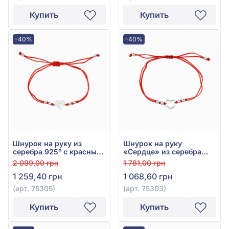
Купить
Купить
-40%
-40%
Шнурок на руку из
Шнурок на руку
серебра 925° с красным
«Сердце» из серебра
текстилем, арт. 75305
925° с красным
2 099,00 грн
1 781,00 грн
текстилем, арт. 75303
1 259,40 грн
1 068,60 грн
(арт. 75305)
(арт. 75303)
Купить
Купить