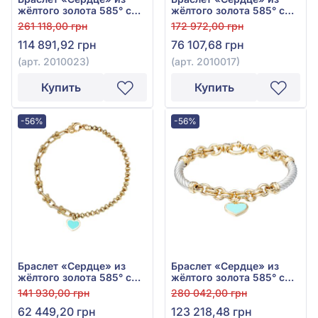
жёлтого золота 585° с
жёлтого золота 585° с
фианитом, бирюзовой и
бирюзовой эмалью, арт.
261 118,00 грн
172 972,00 грн
белой эмалью, арт.
2010017
114 891,92 грн
76 107,68 грн
2010023
(арт. 2010023)
(арт. 2010017)
Купить
Купить
-56%
-56%
Браслет «Сердце» из
Браслет «Сердце» из
жёлтого золота 585° с
жёлтого золота 585° с
бирюзовой эмалью, арт.
бирюзовой эмалью, арт.
141 930,00 грн
280 042,00 грн
2010007
2010026
62 449,20 грн
123 218,48 грн