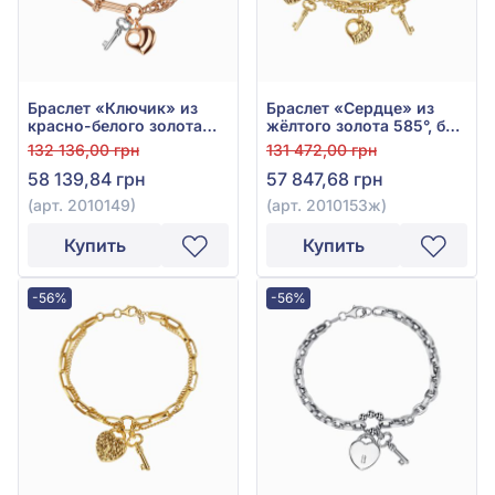
Браслет «Ключик» из
Браслет «Сердце» из
красно-белого золота
жёлтого золота 585°, без
585°, без вставки, арт.
вставки, арт. 2010153ж
132 136,00 грн
131 472,00 грн
2010149
58 139,84 грн
57 847,68 грн
(арт. 2010149)
(арт. 2010153ж)
Купить
Купить
-56%
-56%