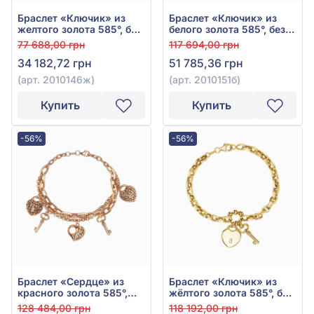
Браслет «Ключик» из
Браслет «Ключик» из
желтого золота 585°, без
белого золота 585°, без
вставки, арт. 2010146ж
вставки, арт. 2010151б
77 688,00 грн
117 694,00 грн
34 182,72 грн
51 785,36 грн
(арт. 2010146ж)
(арт. 2010151б)
Купить
Купить
-56%
-56%
Браслет «Сердце» из
Браслет «Ключик» из
красного золота 585°,
жёлтого золота 585°, без
без вставки, арт. 2010153
вставок, арт. 2010151ж
128 484,00 грн
118 192,00 грн