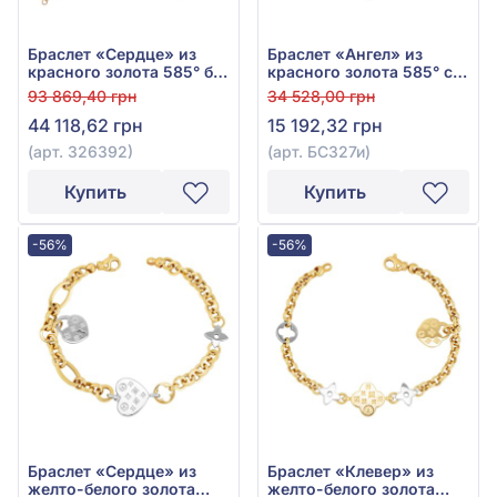
Браслет «Сердце» из
Браслет «Ангел» из
красного золота 585° без
красного золота 585° с
вставки, арт. 326392
красным фианитом и
93 869,40 грн
34 528,00 грн
текстилем, арт. БС327и
44 118,62 грн
15 192,32 грн
(арт. 326392)
(арт. БС327и)
Купить
Купить
-56%
-56%
Браслет «Сердце» из
Браслет «Клевер» из
желто-белого золота
желто-белого золота