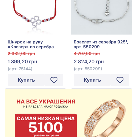
Шнурок на руку
Браслет из серебра 925°,
«Клевер» из серебра
арт. 550299
925° с красным
2 332,00 грн
4 707,00 грн
текстилем, арт. 75144
1 399,20 грн
2 824,20 грн
(арт. 75144)
(арт. 550299)
Купить
Купить