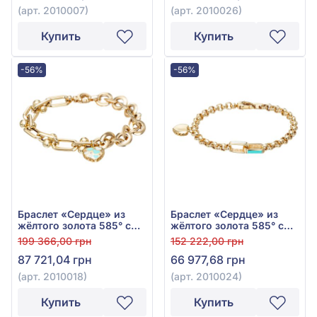
(арт. 2010007)
(арт. 2010026)
Купить
Купить
-56%
-56%
Браслет «Сердце» из
Браслет «Сердце» из
жёлтого золота 585° с
жёлтого золота 585° с
бирюзовой эмалью, арт.
бирюзовой эмалью, арт.
199 366,00 грн
152 222,00 грн
2010018
2010024
87 721,04 грн
66 977,68 грн
(арт. 2010018)
(арт. 2010024)
Купить
Купить