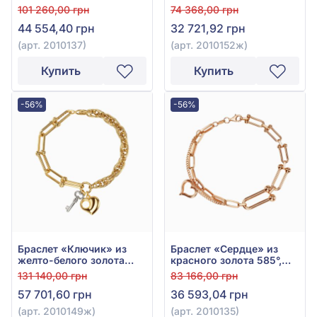
вставки, арт. 2010137
2010152ж
101 260,00 грн
74 368,00 грн
44 554,40 грн
32 721,92 грн
(арт. 2010137)
(арт. 2010152ж)
Купить
Купить
-56%
-56%
Браслет «Ключик» из
Браслет «Сердце» из
желто-белого золота
красного золота 585°,
585°, без вставки, арт.
без вставки, арт. 2010135
131 140,00 грн
83 166,00 грн
2010149ж
57 701,60 грн
36 593,04 грн
(арт. 2010149ж)
(арт. 2010135)