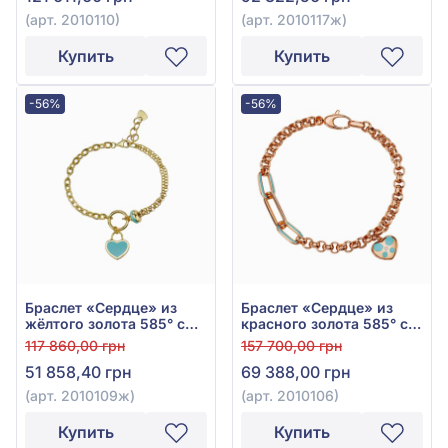
(арт. 2010110)
(арт. 2010117ж)
Купить
Купить
-56%
-56%
Браслет «Сердце» из
Браслет «Сердце» из
жёлтого золота 585° с
красного золота 585° с
бирюзовой эмалью, арт.
фианитом, бирюзой и
117 860,00 грн
157 700,00 грн
2010109ж
эмалью, арт. 2010106
51 858,40 грн
69 388,00 грн
(арт. 2010109ж)
(арт. 2010106)
Купить
Купить