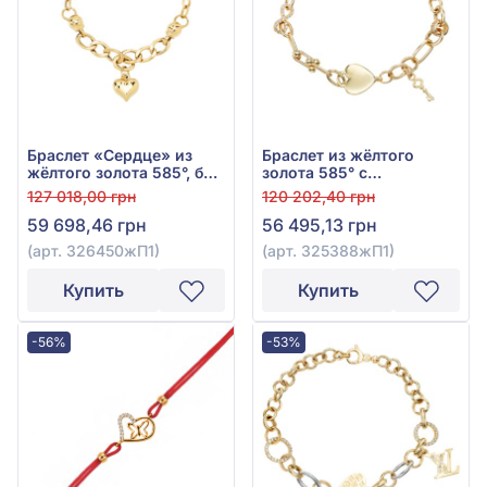
Браслет «Сердце» из
Браслет из жёлтого
жёлтого золота 585°, без
золота 585° с
вставок, арт. 326450жП1
фианитами, арт.
127 018,00 грн
120 202,40 грн
325388жП1
59 698,46 грн
56 495,13 грн
(арт. 326450жП1)
(арт. 325388жП1)
Купить
Купить
-56%
-53%