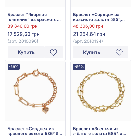
Браслет "Якорное
Браслет «Сердце» из
плетение" из красного
красного золота 585°,
золота 585°, без вставки,
без вставки, арт. 2010134
39 840,00 грн
48 306,00 грн
арт. 2010090
17 529,60 грн
21 254,64 грн
(арт. 2010090)
(арт. 2010134)
Купить
Купить
-56%
-56%
Браслет «Сердце» из
Браслет «Звенья» из
красного золота 585° без
жёлтого золота 585°, арт.