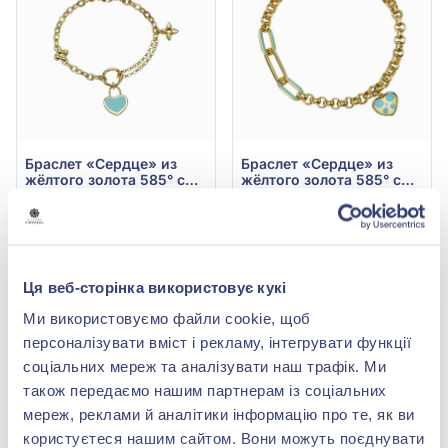
Браслет «Сердце» из
Браслет «Сердце» из
жёлтого золота 585° с
жёлтого золота 585° с
бирюзовой эмалью, арт.
бирюзовой эмалью, арт.
132 136,00 грн
146 412,00 грн
2010119ж
2010106ж
58 139,84 грн
64 421,28 грн
(арт. 2010119ж)
(арт. 2010106ж)
Ця веб-сторінка використовує кукі
Купить
Купить
Ми використовуємо файли cookie, щоб
-56%
-56%
персоналізувати вміст і рекламу, інтегрувати функції
соціальних мереж та аналізувати наш трафік. Ми
також передаємо нашим партнерам із соціальних
мереж, реклами й аналітики інформацію про те, як ви
користуєтеся нашим сайтом. Вони можуть поєднувати