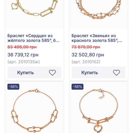
Браслет «Сердце» из
Браслет «Звенья» из
жёлтого золота 585°, без
красного золота 585°,
вставки, арт. 2010135ж
без вставки, арт. 2010152
83 498,00 грн
73 870,00 грн
36 739,12 грн
32 502,80 грн
(арт. 2010135ж)
(арт. 2010152)
Купить
Купить
-56%
-56%