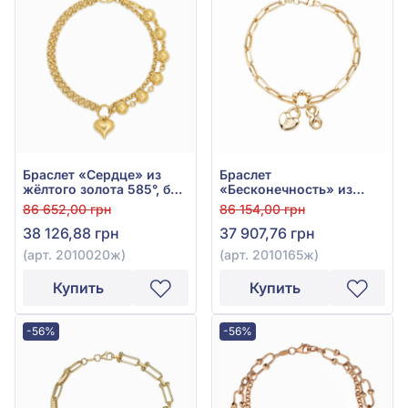
Браслет «Сердце» из
Браслет
жёлтого золота 585°, без
«Бесконечность» из
вставки, арт. 2010020ж
жёлтого золота 585°, арт.
86 652,00 грн
86 154,00 грн
2010165ж
38 126,88 грн
37 907,76 грн
(арт. 2010020ж)
(арт. 2010165ж)
Купить
Купить
-56%
-56%