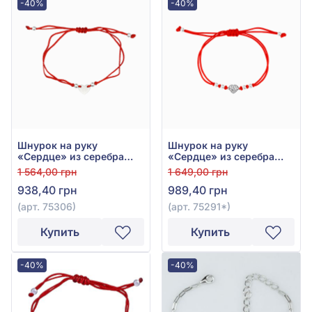
-40%
-40%
Шнурок на руку
Шнурок на руку
«Сердце» из серебра
«Сердце» из серебра
925° с красным
925° с Красным
1 564,00 грн
1 649,00 грн
текстилем, арт. 75306
Текстилем, арт. 75291*
938,40 грн
989,40 грн
(арт. 75306)
(арт. 75291*)
Купить
Купить
-40%
-40%