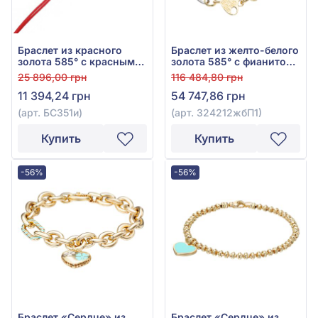
Браслет из красного
Браслет из желто-белого
золота 585° с красным
золота 585° с фианитом
фианитом и текстилем,
(куб. цирконий), арт.
25 896,00 грн
116 484,80 грн
арт. БС351и
324212жбП1
11 394,24 грн
54 747,86 грн
(арт. БС351и)
(арт. 324212жбП1)
Купить
Купить
-56%
-56%
Браслет «Сердце» из
Браслет «Сердце» из