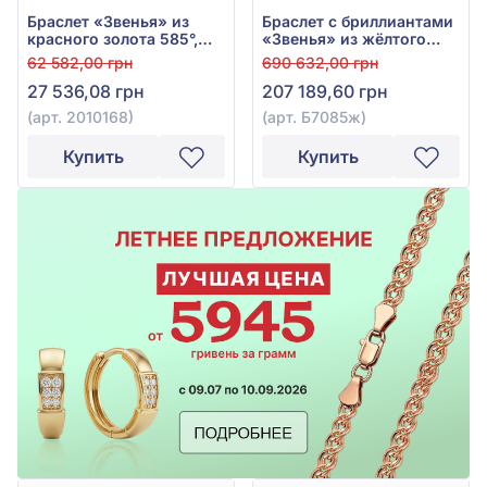
Браслет «Звенья» из
Браслет с бриллиантами
красного золота 585°,
«Звенья» из жёлтого
без вставки, арт. 2010168
золота 585° с
62 582,00 грн
690 632,00 грн
бриллиантом 3,47ct, арт.
27 536,08 грн
207 189,60 грн
Б7085ж
(арт. 2010168)
(арт. Б7085ж)
Купить
Купить