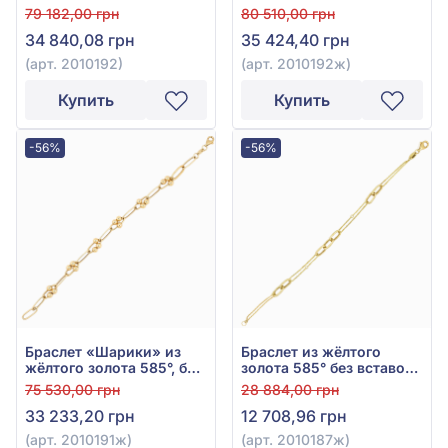
вставки, арт. 2010192
вставки, арт. 2010192ж
79 182,00 грн
80 510,00 грн
34 840,08 грн
35 424,40 грн
(арт. 2010192)
(арт. 2010192ж)
Купить
Купить
-56%
-56%
Браслет «Шарики» из
Браслет из жёлтого
жёлтого золота 585°, без
золота 585° без вставок,
вставки, арт. 2010191ж
арт. 2010187ж
75 530,00 грн
28 884,00 грн
33 233,20 грн
12 708,96 грн
(арт. 2010191ж)
(арт. 2010187ж)