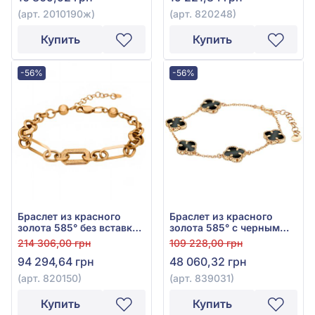
(арт. 2010190ж)
(арт. 820248)
Купить
Купить
-56%
-56%
Браслет из красного
Браслет из красного
золота 585° без вставки,
золота 585° с черным
арт. 820150
агатом, арт. 839031
214 306,00 грн
109 228,00 грн
94 294,64 грн
48 060,32 грн
(арт. 820150)
(арт. 839031)
Купить
Купить