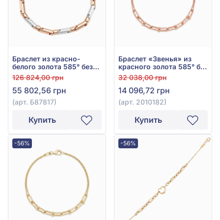
Браслет из красно-
Браслет «Звенья» из
белого золота 585° без
красного золота 585° без
вставки, арт. Б87817
вставки, арт. 2010182
126 824,00 грн
32 038,00 грн
55 802,56 грн
14 096,72 грн
(арт. Б87817)
(арт. 2010182)
Купить
Купить
-56%
-56%