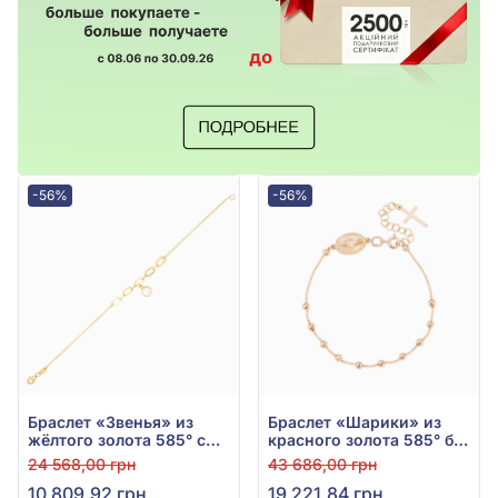
-56%
-56%
Браслет «Звенья» из
Браслет «Шарики» из
жёлтого золота 585° с
красного золота 585° без
перламутром, арт.
вставки, арт. 820248
24 568,00 грн
43 686,00 грн
2010190ж
10 809,92 грн
19 221,84 грн