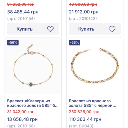
585°, без вставки, арт.
без вставки, арт. 2010142
91 632,00 грн
49 800,00 грн
2010154
38 485,44 грн
21 912,00 грн
(арт. 2010154)
(арт. 2010142)
Купить
Купить
-56%
-56%
Браслет «Клевер» из
Браслет из красного
красного золота 585° без
золота 585° с чёрной
вставки, арт. 2010156
эмалью, арт. Б0043
31 042,00 грн
250 826,00 грн
13 658,48 грн
110 363,44 грн
(арт. 2010156)
(арт. Б0043)