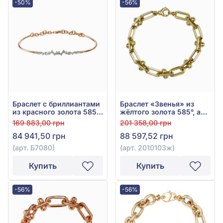
-50%
-56%
Браслет с бриллиантами
Браслет «Звенья» из
из красного золота 585°,
жёлтого золота 585°, арт.
Бриллиант 0,44ct, арт.
2010103ж
169 883,00 грн
201 358,00 грн
Б7080
84 941,50 грн
88 597,52 грн
(арт. Б7080)
(арт. 2010103ж)
Купить
Купить
-56%
-56%