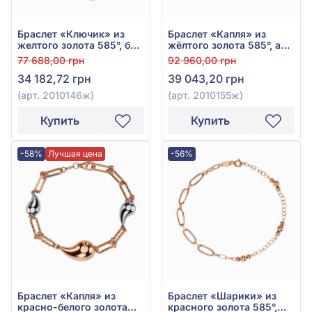
Браслет «Ключик» из
Браслет «Капля» из
желтого золота 585°, без
жёлтого золота 585°, арт.
вставки, арт. 2010146ж
2010155ж
77 688,00 грн
92 960,00 грн
34 182,72 грн
39 043,20 грн
(арт. 2010146ж)
(арт. 2010155ж)
Купить
Купить
-58%
Лучшая цена
-56%
Браслет «Капля» из
Браслет «Шарики» из
красно-белого золота
красного золота 585°,