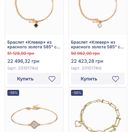
Браслет «Клевер» из
Браслет «Клевер» из
красного золота 585° с
красного золота 585° с
чёрным ониксом, арт.
перламутром, арт.
51 128,00 грн
50 962,00 грн
2010174о
2010174п
22 496,32 грн
22 423,28 грн
(арт. 2010174о)
(арт. 2010174п)
Купить
Купить
-56%
-56%