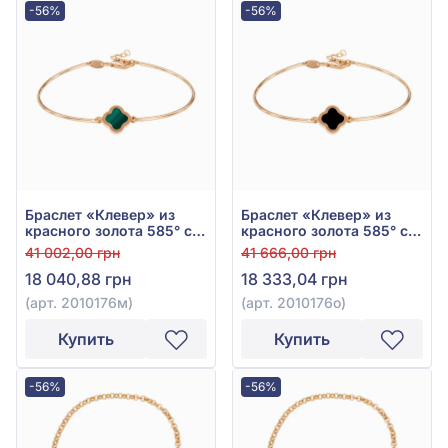
-56%
-56%
Браслет «Клевер» из
Браслет «Клевер» из
красного золота 585° с
красного золота 585° с
зелёным малахитом, арт.
чёрным ониксом, арт.
41 002,00 грн
41 666,00 грн
2010176м
2010176о
18 040,88 грн
18 333,04 грн
(арт. 2010176м)
(арт. 2010176о)
Купить
Купить
-56%
-56%