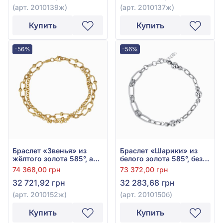
(арт. 2010139ж)
(арт. 2010137ж)
Купить
Купить
-56%
-56%
Браслет «Звенья» из
Браслет «Шарики» из
жёлтого золота 585°, арт.
белого золота 585°, без
2010152ж
вставки, арт. 2010150б
74 368,00 грн
73 372,00 грн
32 721,92 грн
32 283,68 грн
(арт. 2010152ж)
(арт. 2010150б)
Купить
Купить