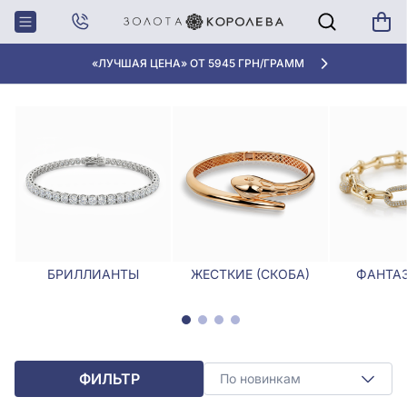
Главная
Браслеты
Фантазийные браслеты
ФАНТАЗИЙНЫЕ БРАСЛЕТЫ
«ЛУЧШАЯ ЦЕНА» ОТ 5945 ГРН/ГРАММ
БРИЛЛИАНТЫ
ЖЕСТКИЕ (СКОБА)
ФАНТА
ФИЛЬТР
По новинкам