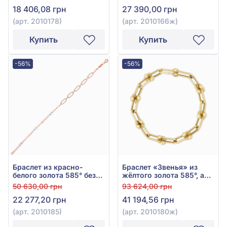
18 406,08 грн
27 390,00 грн
(арт. 2010178)
(арт. 2010166ж)
Купить
Купить
-56%
-56%
Браслет из красно-
Браслет «Звенья» из
белого золота 585° без
жёлтого золота 585°, арт.
вставки, арт. 2010185
2010180ж
50 630,00 грн
93 624,00 грн
22 277,20 грн
41 194,56 грн
(арт. 2010185)
(арт. 2010180ж)