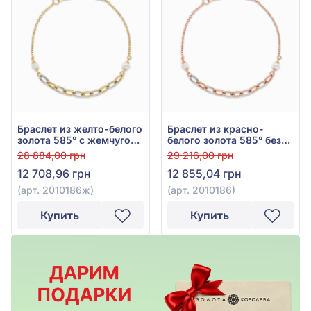
Браслет из желто-белого
Браслет из красно-
золота 585° с жемчугом,
белого золота 585° без
арт. 2010186ж
вставки, арт. 2010186
28 884,00 грн
29 216,00 грн
12 708,96 грн
12 855,04 грн
(арт. 2010186ж)
(арт. 2010186)
Купить
Купить