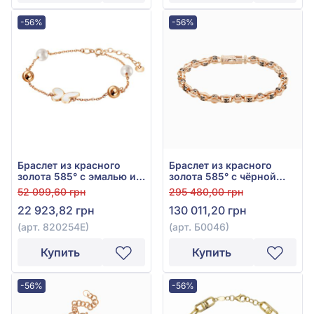
-56%
-56%
Браслет из красного
Браслет из красного
золота 585° с эмалью и
золота 585° с чёрной
жемчугом, арт. 820254Е
эмалью, арт. Б0046
52 099,60 грн
295 480,00 грн
22 923,82 грн
130 011,20 грн
(арт. 820254Е)
(арт. Б0046)
Купить
Купить
-56%
-56%