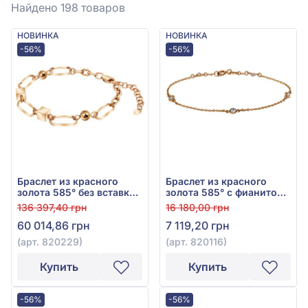
Найдено 198
товаров
НОВИНКА
НОВИНКА
-56%
-56%
Браслет из красного
Браслет из красного
золота 585° без вставки,
золота 585° с фианитом/
арт. 820229
куб.цирконием, арт.
136 397,40 грн
16 180,00 грн
820116
60 014,86 грн
7 119,20 грн
(арт. 820229)
(арт. 820116)
Купить
Купить
-56%
-56%