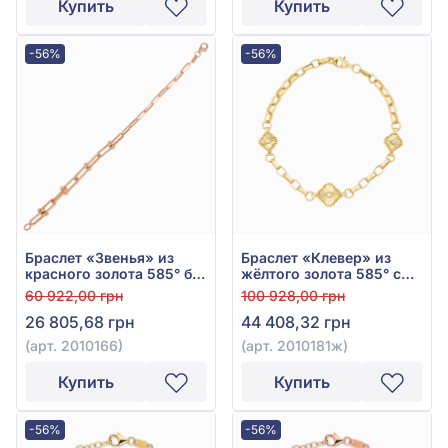
Купить
Купить
-56%
-56%
Браслет «Звенья» из
Браслет «Клевер» из
красного золота 585° без
жёлтого золота 585° с
вставки, арт. 2010166
фианитом, арт. 2010181ж
60 922,00 грн
100 928,00 грн
26 805,68 грн
44 408,32 грн
(арт. 2010166)
(арт. 2010181ж)
Купить
Купить
-56%
-56%