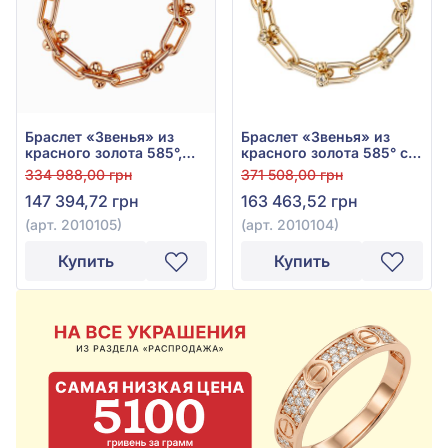
Браслет «Звенья» из
Браслет «Звенья» из
красного золота 585°,
красного золота 585° с
без вставки, арт. 2010105
фианитами, арт. 2010104
334 988,00 грн
371 508,00 грн
147 394,72 грн
163 463,52 грн
(арт. 2010105)
(арт. 2010104)
Купить
Купить