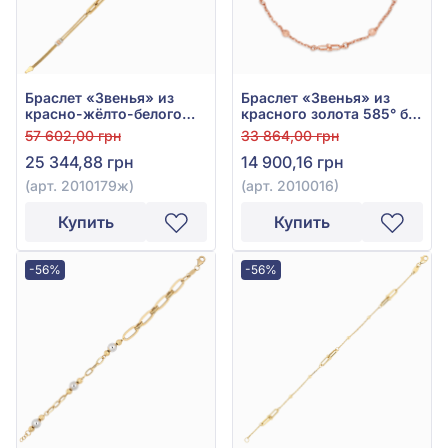
Браслет «Звенья» из
Браслет «Звенья» из
красно-жёлто-белого
красного золота 585° без
золота 585° без вставок,
вставки, арт. 2010016
57 602,00 грн
33 864,00 грн
арт. 2010179ж
25 344,88 грн
14 900,16 грн
(арт. 2010179ж)
(арт. 2010016)
Купить
Купить
-56%
-56%