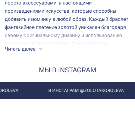
просто аксессуарами, а настоящими
произведениями искусства, которые способны
добавить изюминку в любой образ. Каждый браслет
фантазийное плетение золотой уникален благодаря
своему оригинальному дизайну и использованию
различных техник плетения. Они могут быть
Читать далее
выполнены из золота, серебра или
комбинированных материалов, что позволяет
создавать невероятные сочетания. Такие украшения
МЫ В INSTAGRAM
подойдут как для повседневной носки, так и для
особых случаев, подчеркивая индивидуальность и
В ИНСТАГРАМ @ZOLOTAKOROLEVA
В ИН
стиль своей обладательницы.
Фантазийное плетение цепей
Одной из самых привлекательных особенностей
браслетов является фантазийное плетение цепей.