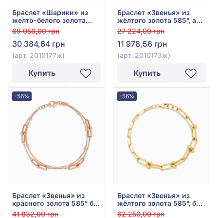
Браслет «Шарики» из
Браслет «Звенья» из
желто-белого золота
жёлтого золота 585°, арт.
585°, без вставок, арт.
2010173ж
69 056,00 грн
27 224,00 грн
2010177ж
30 384,64 грн
11 978,56 грн
(арт. 2010177ж)
(арт. 2010173ж)
Купить
Купить
-56%
-56%
Браслет «Звенья» из
Браслет «Звенья» из
красного золота 585° без
жёлтого золота 585°, без
вставки, арт. 2010178
вставки, арт. 2010166ж
41 832,00 грн
62 250,00 грн