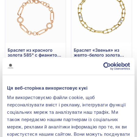
Браслет из красного
Браслет «Звенья» из
золота 585° с фианитом/
желто-белого золота
куб.цирконием, арт.
585°, без вставки, арт.
149 068,00 грн
70 218,00 грн
820242
2010136ж
65 589,92 грн
30 895,92 грн
(арт. 820242)
(арт. 2010136ж)
Ця веб-сторінка використовує кукі
Купить
Купить
Ми використовуємо файли cookie, щоб
-56%
-56%
персоналізувати вміст і рекламу, інтегрувати функції
соціальних мереж та аналізувати наш трафік. Ми
також передаємо нашим партнерам із соціальних
мереж, реклами й аналітики інформацію про те, як ви
користуєтеся нашим сайтом. Вони можуть поєднувати