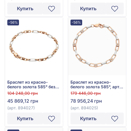
Купить
Купить
-56%
-56%
Браслет из красно-
Браслет из красно-
белого золота 585° без
белого золота 585°, арт.
вставки, арт. 894027
894025
104 248,00 грн
179 446,00 грн
45 869,12 грн
78 956,24 грн
(арт. 894027)
(арт. 894025)
Купить
Купить