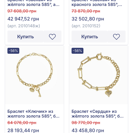
жёлтого золота 585°, арт.
красного золота 585°,
2010148ж
без вставки, арт. 2010152
97 608,00 грн
73 870,00 грн
42 947,52 грн
32 502,80 грн
(арт. 2010148ж)
(арт. 2010152)
Купить
Купить
-56%
-56%
Браслет «Ключик» из
Браслет «Сердце» из
желтого золота 585°, без
жёлтого золота 585°, без
вставок, арт. 2010139ж
вставки, арт. 2010137ж
64 076,00 грн
98 770,00 грн
28 193,44 грн
43 458,80 грн