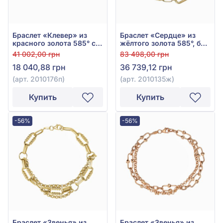
Браслет «Клевер» из
Браслет «Сердце» из
красного золота 585° с
жёлтого золота 585°, без
перламутром, арт.
вставки, арт. 2010135ж
41 002,00 грн
83 498,00 грн
2010176п
18 040,88 грн
36 739,12 грн
(арт. 2010176п)
(арт. 2010135ж)
Купить
Купить
-56%
-56%
Браслет «Звенья» из
Браслет «Звенья» из