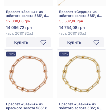
Браслет «Звенья» из
Браслет «Сердце» из
жёлтого золота 585°, без
жёлтого золота 585°, без
вставки, арт. 2010182ж
вставки, арт. 2010183ж
32 038,00 грн
33 532,00 грн
14 096,72 грн
14 754,08 грн
(арт. 2010182ж)
(арт. 2010183ж)
Купить
Купить
-56%
-56%
Браслет «Звенья» из
Браслет «Звенья» из
красного золота 585° без
жёлтого золота 585°, без