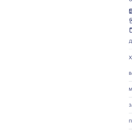
Д
Х
В
М
З
П