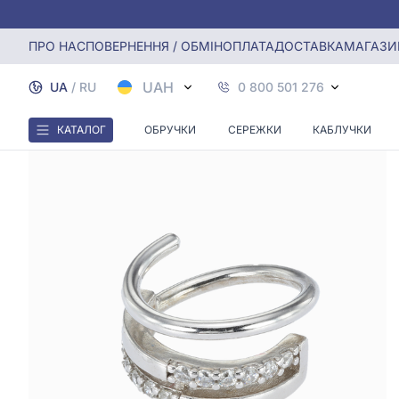
Головна
Моносережка-кафа зі срібла 925° з фіанітом/куб.
ПРО НАС
ПОВЕРНЕННЯ / ОБМІН
ОПЛАТА
ДОСТАВКА
МАГАЗИ
UAH
UA
/
RU
0 800 501 276
КАТАЛОГ
ОБРУЧКИ
СЕРЕЖКИ
КАБЛУЧКИ