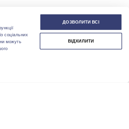
ДОЗВОЛИТИ ВСІ
ункції
із соціальних
ВІДХИЛИТИ
они можуть
шого