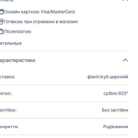
Онлайн карткою Visa/MasterCard
Готівкою при отриманні в магазині
Післяплатою
етальніше
арактеристики
ставка:
фіаніт/куб.цирконій
етал:
срібло 925°
астібка:
Без застібки
окриття:
Родіювання