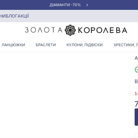
-10% ЗНИЖКА НА ОБРУЧКИ
цирконієм, арт. 3657.1
НИ
БЛОГ
АКЦІЇ
ЛАНЦЮЖКИ
БРАСЛЕТИ
КУЛОНИ, ПІДВІСКИ
ХРЕСТИКИ, 
А
В
1