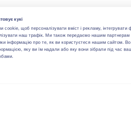
товує кукі
cookie, щоб персоналізувати вміст і рекламу, інтегрувати ф
лізувати наш трафік. Ми також передаємо нашим партнерам 
ики інформацію про те, як ви користуєтеся нашим сайтом. В
формацією, яку ви їм надали або яку вони зібрали під час ва
жбами.
ВАМ МОЖЕ СПОДОБАТИСЬ