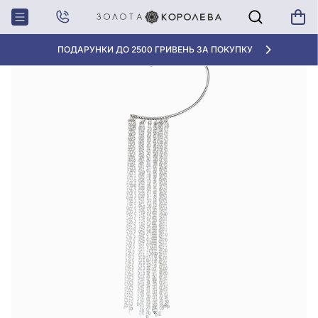
Головна
Моносережка-кафа зі срібла 925° без вставки, арт. 521130
АКЦІЯ ДЛЯ КЛІЄНТІВ "НОВА ПОШТА"