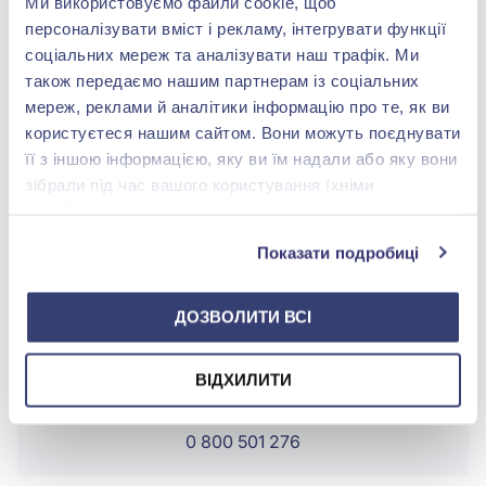
Ми використовуємо файли cookie, щоб
персоналізувати вміст і рекламу, інтегрувати функції
Покриття:
Родіювання
соціальних мереж та аналізувати наш трафік. Ми
також передаємо нашим партнерам із соціальних
Вага:
3.8 г.
мереж, реклами й аналітики інформацію про те, як ви
користуєтеся нашим сайтом. Вони можуть поєднувати
її з іншою інформацією, яку ви їм надали або яку вони
зібрали під час вашого користування їхніми
службами.
БРЕНДОВЕ ПАКУВАННЯ
Детальніше
Показати подробиці
ДОЗВОЛИТИ ВСІ
ВІДХИЛИТИ
shop@zolotakoroleva.ua
0 800 501 276