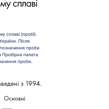
у сплаві (пробі).
України. Після
и позначення проби
я Пробірна палата
значення проби.