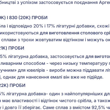
ництві з успіхом застосовується поєднання Арг
K) І 830 (20K) ПРОБИ
ла і відповідно 20% і 17% лігатурні добавки, схожі
використовуються
для виготовлення столового ср
 сплави з трохи жовтуватим відтінком і можуть ок
21K) ПРОБИ
2,5% лігатурна добавка, застосовується
для вигото
ливарним способом - через низьку температуру 
чним» для ювелірів - вироби можна піддавати літ
, однак для нанесення емалі він вже не підійде.
22K) ПРОБИ
7,5% лігатурна добавка- один з найпопулярніших
дл
ін має властивості і відтінок чистого срібла, а так
і довго її зберігає. Саме сплав з вмістом 92,5% чи