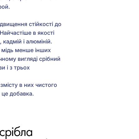
рой.
ідвищення стійкості до
Найчастіше в якості
 кадмій і алюміній.
о мідь менше інших
ичному вигляді срібний
и і з трьох
змісту в них чистого
 це добавка.