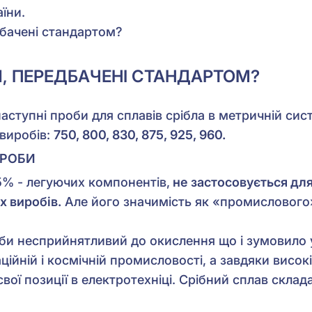
їни.
дбачені стандартом?
БИ, ПЕРЕДБАЧЕНІ СТАНДАРТОМ?
наступні проби для сплавів срібла в метричній си
 виробів:
750, 800, 830, 875, 925, 960.
ПРОБИ
25% - легуючих компонентів,
не застосовується дл
х виробів.
Але його значимість як «промислового
би несприйнятливий до окислення що і зумовило 
аційній і космічній промисловості, а завдяки висок
свої позиції в електротехніці. Срібний сплав скла