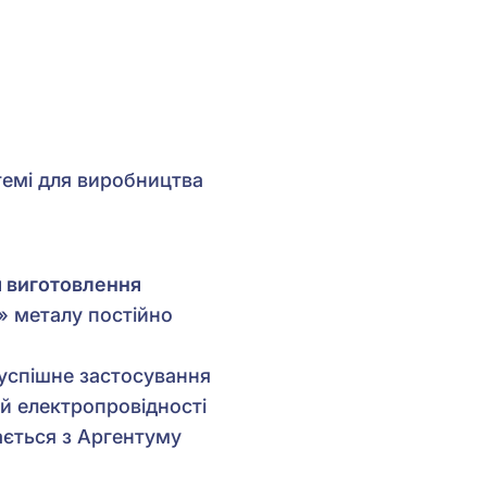
стемі для виробництва
я виготовлення
» металу постійно
успішне застосування
ій електропровідності
дається з Аргентуму