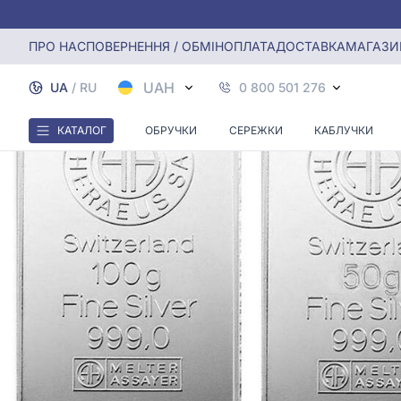
Головна
Блог
Цікаво знати
Які бувають проби срібла
ПРО НАС
ПОВЕРНЕННЯ / ОБМІН
ОПЛАТА
ДОСТАВКА
МАГАЗИ
UAH
UA
/
RU
0 800 501 276
КАТАЛОГ
ОБРУЧКИ
СЕРЕЖКИ
КАБЛУЧКИ