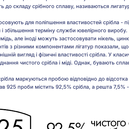
ть до складу срібного сплаву, називаються лигату
осовують для поліпшення властивостей срібла - п
і збільшення терміну служби ювелірного виробу. 
мідь, але іноді можуть застосовувати нікель, цинк,
нтів з різними компонентами лігатур показали, щ
нішній вигляд і фізичні властивості срібла. У клас
нання чистого срібла і міді. Однак, бувають сплав
 срібла маркуються пробою відповідно до відсотка 
ав 925 проби містить 92,5% срібла, а решта 7,5% -