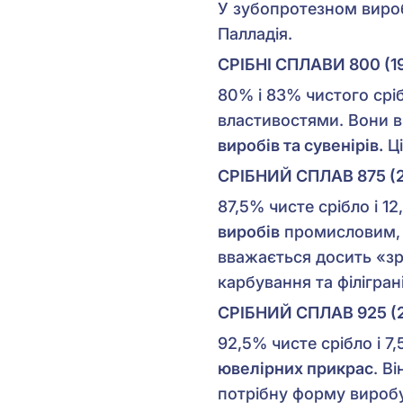
У зубопротезном вироб
Палладія.
СРІБНІ СПЛАВИ 800 (19
80% і 83% чистого сріб
властивостями. Вони 
виробів та сувенірів.
Ці
СРІБНИЙ СПЛАВ 875 (
87,5% чисте срібло і 1
виробів
промисловим, 
вважається досить «зру
карбування та філіграні
СРІБНИЙ СПЛАВ 925 (
92,5% чисте срібло і 
ювелірних прикрас
. В
потрібну форму виробу 