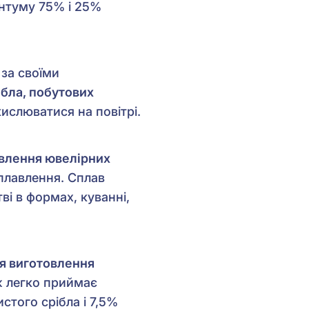
ентуму 75% і 25%
 за своїми
ібла, побутових
ислюватися на повітрі.
влення ювелірних
плавлення. Сплав
ві в формах, куванні,
я виготовлення
ож легко приймає
стого срібла і 7,5%