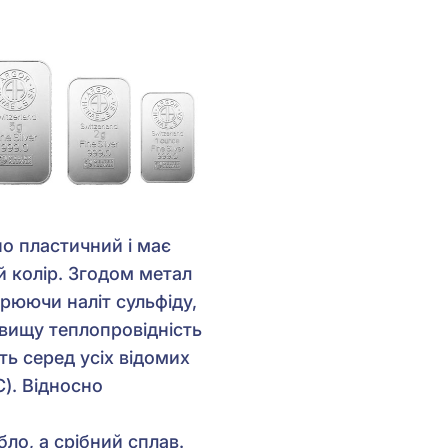
но пластичний і має
ий колір. Згодом метал
орюючи наліт сульфіду,
вищу теплопровідність
ть серед усіх відомих
C). Відносно
ло, а срібний сплав.