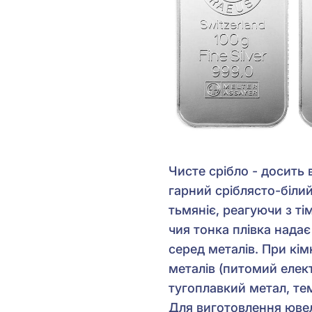
Чисте срібло - досить 
гарний сріблясто-білий
тьмяніє, реагуючи з ті
чия тонка плівка нада
серед металів. При кі
металів (питомий елект
тугоплавкий метал, те
Для виготовлення ювелі