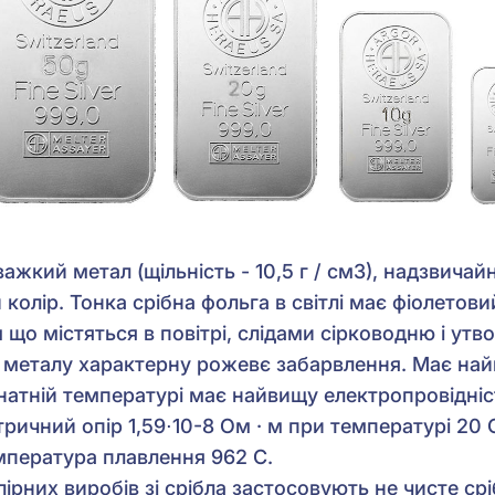
важкий метал (щільність - 10,5 г / см3), надзвичай
 колір. Тонка срібна фольга в світлі має фіолетов
м що містяться в повітрі, слідами сірководню і утв
є металу характерну рожевє забарвлення. Має най
мнатній температурі має найвищу електропровідніс
ричний опір 1,59⋅10-8 Ом · м при температурі 20 
мпература плавлення 962 C.
рних виробів зі срібла застосовують не чисте сріб