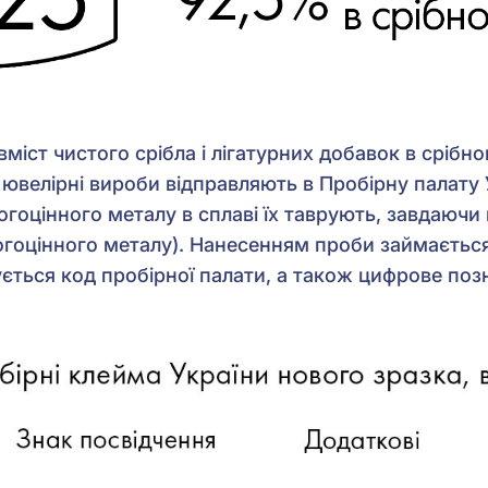
міст чистого срібла і лігатурних добавок в срібном
 ювелірні вироби відправляють в Пробірну палату 
огоцінного металу в сплаві їх таврують, завдаюч
огоцінного металу). Нанесенням проби займаєтьс
ується код пробірної палати, а також цифрове по