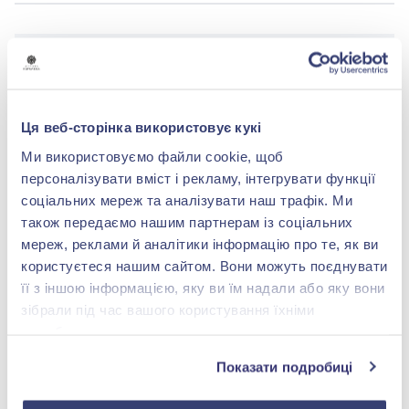
БРЕНДОВАЯ УПАКОВКА
Подробнее
Ця веб-сторінка використовує кукі
Ми використовуємо файли cookie, щоб
персоналізувати вміст і рекламу, інтегрувати функції
соціальних мереж та аналізувати наш трафік. Ми
також передаємо нашим партнерам із соціальних
shop@zolotakoroleva.ua
мереж, реклами й аналітики інформацію про те, як ви
користуєтеся нашим сайтом. Вони можуть поєднувати
0 800 501 276
її з іншою інформацією, яку ви їм надали або яку вони
зібрали під час вашого користування їхніми
службами.
Показати подробиці