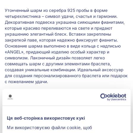
Утонченный шарм из серебра 925 пробы в форме
четырехлистника – символ удачи, счастья и гармонии.
Декоративная подвеска украшена сияющими фианитами,
которые красиво переливаются на свете и придают
украшению элегантный блеск. Вставки закреплены
закрепкой паве, которая надежно фиксирует фианиты.
Основание шарма выполнено в виде кольца с надписью
«ANGEL», придающий изделию особый характер и
символизм. Лаконичный дизайн позволяет легко
совмещать шарм с другими элементами браслета,
создавая уникальные комбинации. Идеальный аксессуар
для создания персонализированного браслета или подарок
с пожеланием удачи.
Характеристики
Вставка:
Фианит/куб.цирконий
Ця веб-сторінка використовує кукі
Ми використовуємо файли cookie, щоб
Металл:
серебро 925°