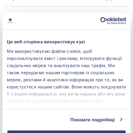
БРЕНДОВАЯ УПАКОВКА
Подробнее
Ця веб-сторінка використовує кукі
Ми використовуємо файли cookie, щоб
персоналізувати вміст і рекламу, інтегрувати функції
соціальних мереж та аналізувати наш трафік. Ми
також передаємо нашим партнерам із соціальних
shop@zolotakoroleva.ua
мереж, реклами й аналітики інформацію про те, як ви
користуєтеся нашим сайтом. Вони можуть поєднувати
0 800 501 276
її з іншою інформацією, яку ви їм надали або яку вони
зібрали під час вашого користування їхніми
службами.
Показати подробиці