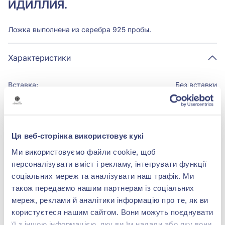
ИДИЛЛИЯ.
Ложка выполнена из серебра 925 пробы.
Характеристики
Вставка:
Без вставки
Металл:
серебро 925°
Ця веб-сторінка використовує кукі
Ми використовуємо файли cookie, щоб
персоналізувати вміст і рекламу, інтегрувати функції
БРЕНДОВАЯ УПАКОВКА
соціальних мереж та аналізувати наш трафік. Ми
Подробнее
також передаємо нашим партнерам із соціальних
мереж, реклами й аналітики інформацію про те, як ви
користуєтеся нашим сайтом. Вони можуть поєднувати
її з іншою інформацією, яку ви їм надали або яку вони