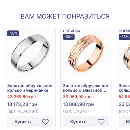
ВАМ МОЖЕТ ПОНРАВИТЬСЯ
НОВИНКА
НОВИ
-58%
-58%
-58%
Золотое обручальное
Золотое обручальное
Золо
кольцо американка
кольцо с алмазной
коль
гранью
комб
43 269,60 грн
33 069,00 грн
54 96
18 173,23 грн
13 888,98 грн
23 0
(арт. КОА099/1)
(арт. ОК240)
(арт.
Купить
Купить
К