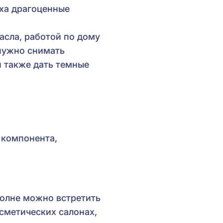
уха драгоценные
асла, работой по дому
нужно снимать
и также дать темные
 компонента,
полне можно встретить
осметических салонах,