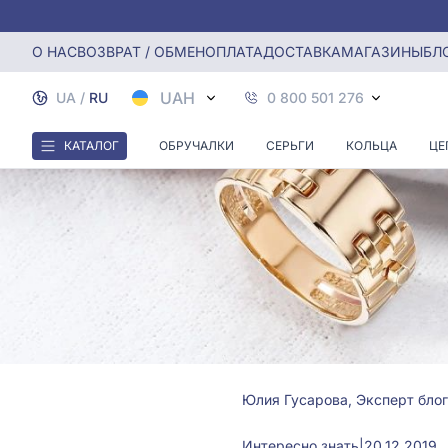
Главная
Блог
Интересно знать
Как ухаживать за ю
О НАС
ВОЗВРАТ / ОБМЕН
ОПЛАТА
ДОСТАВКА
МАГАЗИНЫ
БЛ
UAH
UA
/
RU
0 800 501 276
КАТАЛОГ
ОБРУЧАЛКИ
СЕРЬГИ
КОЛЬЦА
ЦЕ
Юлия Гусарова, Эксперт блог
Интересно знать
|
20.12.2019