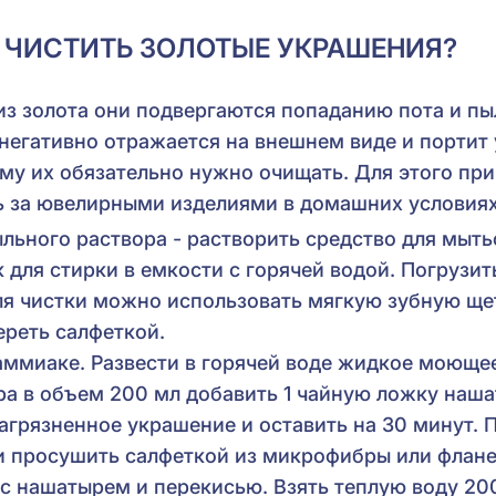
 ЧИСТИТЬ ЗОЛОТЫЕ УКРАШЕНИЯ?
з золота они подвергаются попаданию пота и пыл
 негативно отражается на внешнем виде и портит
ому их обязательно нужно очищать. Для этого пр
ь за ювелирными изделиями в домашних условиях
льного раствора - растворить средство для мыть
для стирки в емкости с горячей водой. Погрузить
для чистки можно использовать мягкую зубную ще
ереть салфеткой.
аммиаке. Развести в горячей воде жидкое моющее
ра в объем 200 мл добавить 1 чайную ложку наша
агрязненное украшение и оставить на 30 минут.
и просушить салфеткой из микрофибры или флан
с нашатырем и перекисью. Взять теплую воду 200