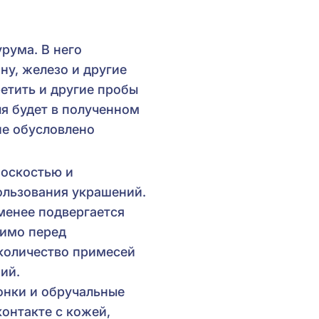
урума. В него
ну, железо и другие
етить и другие пробы
ля будет в полученном
ие обусловлено
носкостью и
ользования украшений.
менее подвергается
нимо перед
 количество примесей
ий.
конки и обручальные
контакте с кожей,