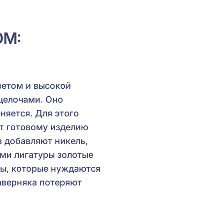
ОМ:
ветом и высокой
 щелочами. Оно
няется. Для этого
ет готовому изделию
в добавляют никель,
ами лигатуры золотые
ы, которые нуждаются
аверняка потеряют