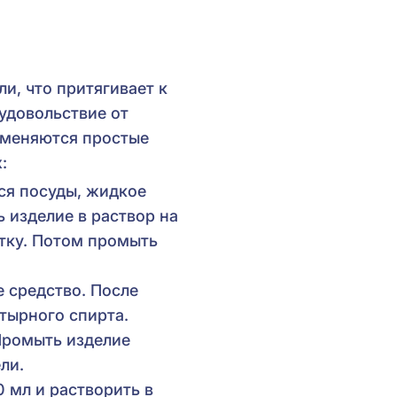
и, что притягивает к
 удовольствие от
именяются простые
:
ся посуды, жидкое
 изделие в раствор на
тку. Потом промыть
 средство. После
тырного спирта.
 Промыть изделие
ели.
 мл и растворить в