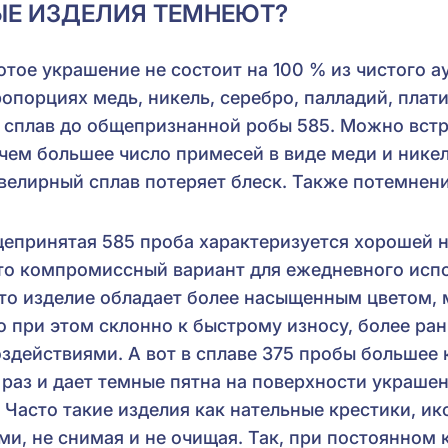
ЫЕ ИЗДЕЛИЯ ТЕМНЕЮТ?
лотое украшение не состоит на 100 % из чистого а
опорциях медь, никель, серебро, палладий, плати
 сплав до общепризнанной робы 585. Можно встр
 И чем большее число примесей в виде меди и нике
ювелирный сплав потеряет блеск. Также потемнен
щепринятая 585 проба характеризуется хорошей 
то компромиссный вариант для ежедневного исп
 то изделие обладает более насыщенным цветом, 
о при этом склонно к быстрому износу, более ра
здействиями. А вот в сплаве 375 пробы большее
 раз и дает темные пятна на поверхности украшен
 Часто такие изделия как нательные крестики, и
ми, не снимая и не очищая. Так, при постоянном 