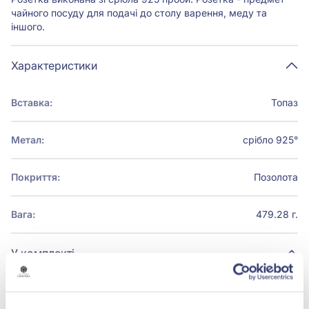
чайного посуду для подачі до столу варення, меду та
іншого.
Характеристики
Вставка:
Топаз
Метал:
срібло 925°
Покриття:
Позолота
Вага:
479.28 г.
У комплекті
РОЗЕТКА ЗІ СРІБЛА 925° , АРТ. 2.8.0015
грн
172 540,80 грн
215 676,00 грн