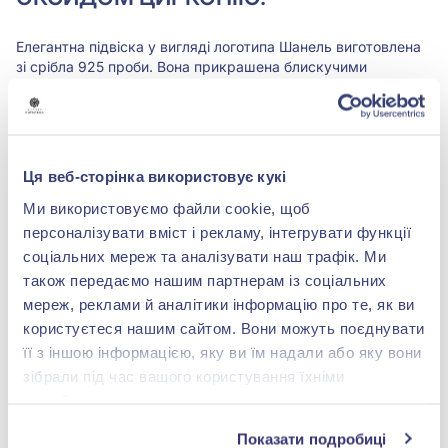
Елегантна підвіска у вигляді логотипа Шанель виготовлена
зі срібла 925 проби. Вона прикрашена блискучими
фіанітами круглого огранювання, які закріплені корнерами.
Покриття тонким шаром родію надає прикрасі
благородний білий колір і додатковий захист від
пошкоджень.
Така проста та невимушена форма підвіски чудово
Ця веб-сторінка використовує кукі
пасуватиме не лише до повсякденного вбрання, а й буде
чудовим доповненням до вечірньої сукні. Виріб можна
Ми використовуємо файли cookie, щоб
поєднати з багатьма класичними плетіннями ланцюжків.
персоналізувати вміст і рекламу, інтегрувати функції
соціальних мереж та аналізувати наш трафік. Ми
також передаємо нашим партнерам із соціальних
Характеристики
мереж, реклами й аналітики інформацію про те, як ви
користуєтеся нашим сайтом. Вони можуть поєднувати
Вставка:
фіаніт/куб.цирконій
її з іншою інформацією, яку ви їм надали або яку вони
зібрали під час вашого користування їхніми
Метал:
срібло 925°
службами.
Показати подробиці
Покриття:
Родіювання