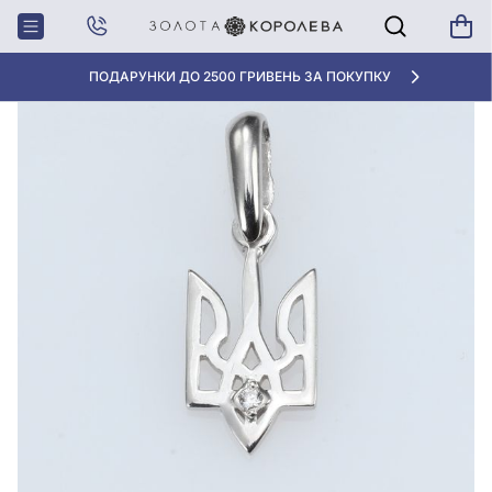
Головна
Срiбна Підвіска з фіанітом/куб.цирконіем
АКЦІЯ ДЛЯ КЛІЄНТІВ "НОВА ПОШТА"