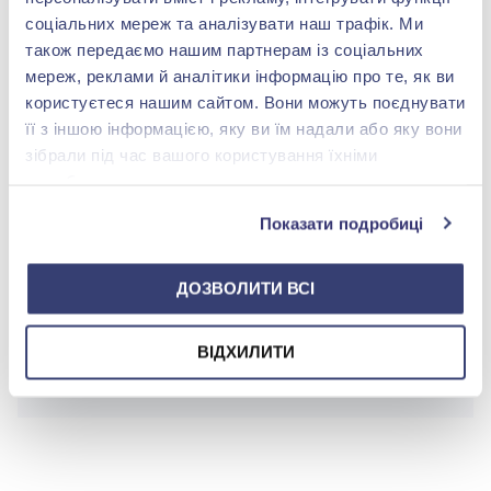
соціальних мереж та аналізувати наш трафік. Ми
Покриття:
Родіювання
також передаємо нашим партнерам із соціальних
мереж, реклами й аналітики інформацію про те, як ви
користуєтеся нашим сайтом. Вони можуть поєднувати
її з іншою інформацією, яку ви їм надали або яку вони
БРЕНДОВЕ ПАКУВАННЯ
зібрали під час вашого користування їхніми
службами.
Детальніше
Показати подробиці
ДОЗВОЛИТИ ВСІ
shop@zolotakoroleva.ua
ВІДХИЛИТИ
0 800 501 276