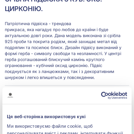
ЦИРКОНІЮ.
Патріотична підвіска - трендова
прикраса, яка нагадує про любов до країни і буде
актуальною довгі роки. Дана модель виконана зі срібла
925 проби та покрита родієм, який захищає метал від
подряпин та посилює блиск. Дизайн підвісу виконаний у
формі герба - символу свободи та незламності. У центрі
герба розташований блискучий камінь круглого
огранювання - кубічний оксид цирконію. Підвіс
поєднується як з ланцюжками, так і з декоративним
шнурком і легко впишеться у повсякденни.
Характеристики
Вставка:
Фіаніт/куб.цирконій
Ця веб-сторінка використовує кукі
Ми використовуємо файли cookie, щоб
Метал:
срібло 925°
персоналізувати вміст і рекламу, інтегрувати функції