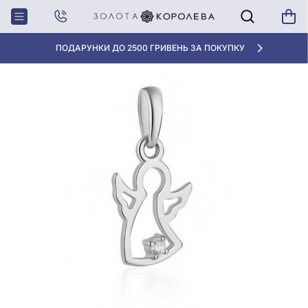
Головна
Підвіска "Янгол" зі срібла 925° з фіанітом/куб.цирконієм, арт. 39116
АКЦІЯ ДЛЯ КЛІЄНТІВ "НОВА ПОШТА"