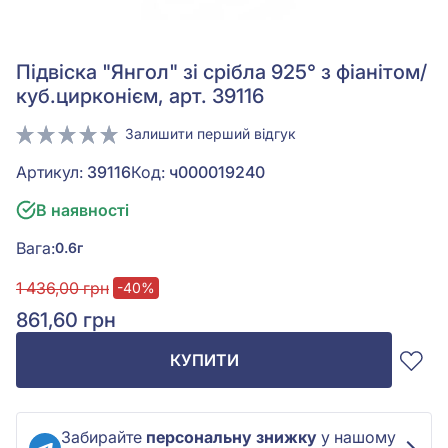
Підвіска "Янгол" зі срібла 925° з фіанітом/
куб.цирконієм, арт. 39116
Залишити перший відгук
Артикул:
39116
Код:
ч000019240
В наявності
Вага:
0.6г
1 436,00 грн
-40%
861,60 грн
КУПИТИ
Забирайте
персональну знижку
у нашому