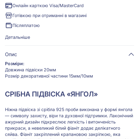
Онлайн карткою Visa/MasterCard
Готівкою при отриманні в магазині
Післяплатою
Детальніше
Опис
Розміри:
Довжина підвіски 20мм
Розмір декоративної частини 15мм/10мм
СРІБНА ПІДВІСКА «ЯНГОЛ»
Ніжна підвіска зі срібла 925 проби виконана у формі янгола
— символу захисту, віри та духовної підтримки. Лаконічний
ажурний дизайн підкреслює легкість і витонченість
прикраси, а невеликий білий фіаніт додає делікатного
сяйва. Фіаніт закріплений крапановою закріпкою, яка