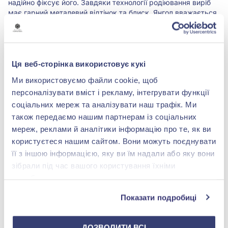
надійно фіксує його. Завдяки технології родіювання виріб
має гарний металевий відтінок та блиск. Янгол вважається
оберегом, що приносить спокій, гармонію та охороняє
свого власника. Така підвіска стане особливим талісманом
і значущим подарунком для близької людини. Ідеально
підходить для щоденного носіння та поєднується з будь-
яким стилем.
Ця веб-сторінка використовує кукі
Ми використовуємо файли cookie, щоб
Характеристики
персоналізувати вміст і рекламу, інтегрувати функції
соціальних мереж та аналізувати наш трафік. Ми
також передаємо нашим партнерам із соціальних
Вставка:
фіаніт/куб.цирконій
мереж, реклами й аналітики інформацію про те, як ви
користуєтеся нашим сайтом. Вони можуть поєднувати
Метал:
срібло 925°
її з іншою інформацією, яку ви їм надали або яку вони
зібрали під час вашого користування їхніми
Покриття:
Родіювання
службами.
Показати подробиці
Вага:
0.6 г.
ДОЗВОЛИТИ ВСІ