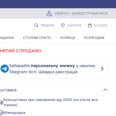
УВІЙТИ / ЗАРЕЄСТРУВАТИСЯ
Срiбна Підвіска з фіанітом
ПОШУК
ОБРАНЕ
КОШИК
Залишити перший відгук
ЛАДАНКИ
СТОЛОВЕ СРІБЛО
КОЛЕКЦІЇ
РОЗПРОДАЖ
ртикул:
П2509р
Код:
ч000018339
ЗНЯТИЙ З ПРОДАЖУ
Забирайте
персональну знижку
у нашому
Telegram-боті. Швидка реєстрація
оставка
Безкоштовно при замовленні від 3000 грн (після всіх
знижок)
Міжнародна