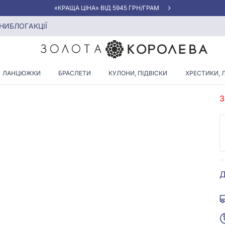
«КРАЩА ЦІНА» ВІД 5945 ГРН/ГРАМ
НИ
БЛОГ
АКЦІЇ
ЛАНЦЮЖКИ
БРАСЛЕТИ
КУЛОНИ, ПІДВІСКИ
ХРЕСТИКИ, 
А
Д