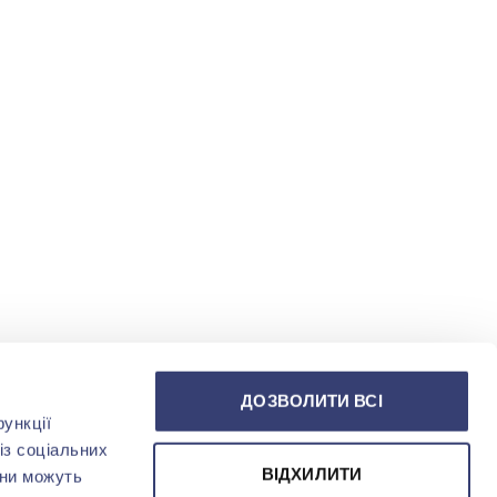
ДОЗВОЛИТИ ВСІ
ункції
із соціальних
ВІДХИЛИТИ
они можуть