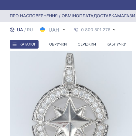
Головна
Срiбна Підвіска з фіанітом
ПРО НАС
ПОВЕРНЕННЯ / ОБМІН
ОПЛАТА
ДОСТАВКА
МАГАЗИ
UAH
UA
/
RU
0 800 501 276
КАТАЛОГ
ОБРУЧКИ
СЕРЕЖКИ
КАБЛУЧКИ