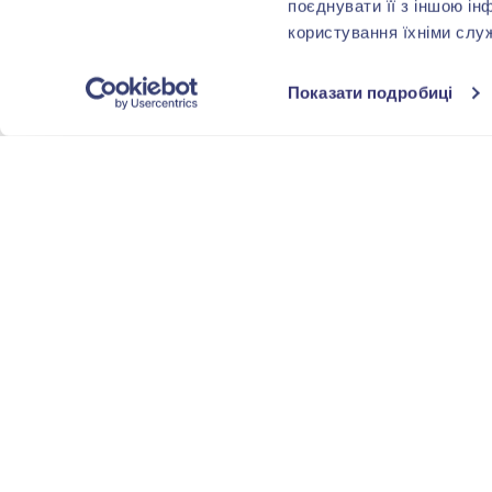
поєднувати її з іншою ін
користування їхніми слу
Показати подробиці
-40%
-40%