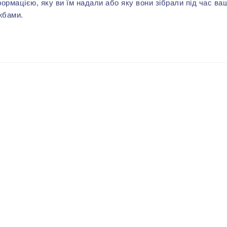
формацією, яку ви їм надали або яку вони зібрали під час ва
жбами.
ВАМ МОЖЕ СПОДОБАТИСЬ
-40%