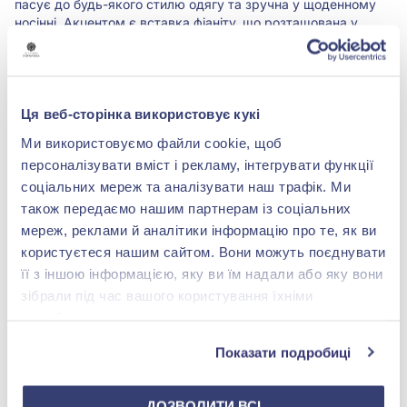
пасує до будь-якого стилю одягу та зручна у щоденному
носінні. Акцентом є вставка фіаніту, що розташована у
чотирьох крапанах. Вони дають можливість розкрити
блиск вставки з усіх сторін, адже світло максимально
пронизує фіаніт. Овальна форма вушка дозволяє обрати у
комплект як класичний варіант ланцюжка, так і більш
широкий з фантазійним поєднанням ланок.
Ця веб-сторінка використовує кукі
Ми використовуємо файли cookie, щоб
Характеристики
персоналізувати вміст і рекламу, інтегрувати функції
соціальних мереж та аналізувати наш трафік. Ми
також передаємо нашим партнерам із соціальних
Вставка:
фіаніт/куб.цирконій
мереж, реклами й аналітики інформацію про те, як ви
користуєтеся нашим сайтом. Вони можуть поєднувати
Метал:
срібло 925°
її з іншою інформацією, яку ви їм надали або яку вони
зібрали під час вашого користування їхніми
Покриття:
Родіювання
службами.
Показати подробиці
Вага:
0.3 г.
ДОЗВОЛИТИ ВСІ