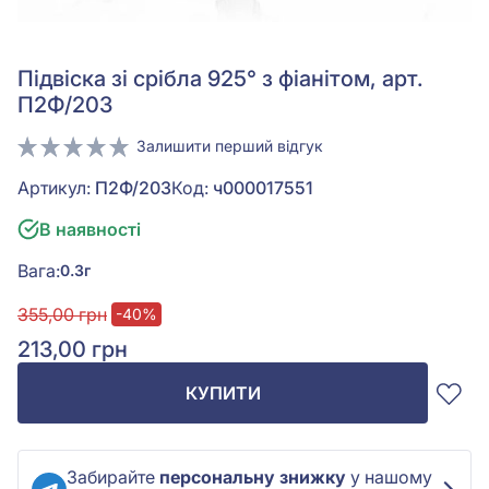
Підвіска зі срібла 925° з фіанітом, арт.
П2Ф/203
Залишити перший відгук
Артикул:
П2Ф/203
Код:
ч000017551
В наявності
Вага:
0.3г
355,00 грн
-40%
213,00 грн
КУПИТИ
Забирайте
персональну знижку
у нашому