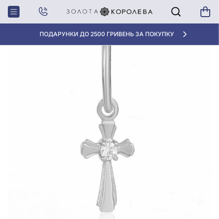
Головна
Підвіска зі срібла 925° з фіанітом, арт. П2Ф/203
«КРАЩА ЦІНА» ВІД 5945 ГРН/ГРАМ