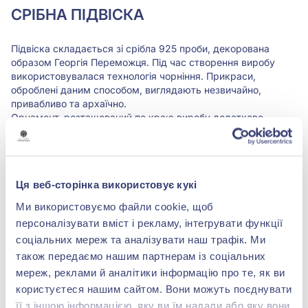
СРIБНА ПІДВІСКА
Підвіска складається зі срібла 925 проби, декорована
образом Георгія Переможця. Під час створення виробу
використовувалася технологія чорніння. Прикраси,
оброблені даним способом, виглядають незвичайно,
привабливо та архаїчно.
Орнамент, розташований по краю виробу додатково
створює ефект старовинного артефакту.
Центральною фігурою, зображеною на лицьовому боці
підвісу, є християнський святий Георгій Переможець. Його
бій зі змієм сповнений глибокого символізму. Поєдинок
Ця веб-сторінка використовує кукі
праведного воїна і міфічної істоти уособлює перемогу
світлих сил над злом, торжество добра і справедливості.
Ми використовуємо файли cookie, щоб
Аксесуар підійде представникам сильної статі, які
персоналізувати вміст і рекламу, інтегрувати функції
найбільшою цінністю у житті вважають боротьбу за правду,
соціальних мереж та аналізувати наш трафік. Ми
силу духу та віру у перемогу. Прикрасу варто подарувати
як талісман представникам таких професій, як військовий,
також передаємо нашим партнерам із соціальних
законник, охоронець правопорядку.
мереж, реклами й аналітики інформацію про те, як ви
Підвіс ідеально підходить для повсякденного носіння.
користуєтеся нашим сайтом. Вони можуть поєднувати
її з іншою інформацією, яку ви їм надали або яку вони