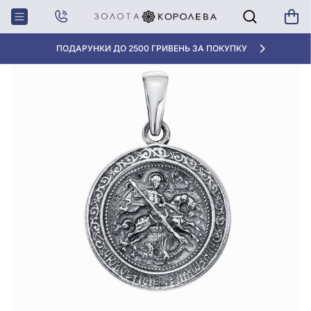
Головна
Підвіска-ладанка «Георгій Побідоносець» із чорненого срібла 925°, арт. 3622/1-ч
АКЦІЯ ДЛЯ КЛІЄНТІВ "НОВА ПОШТА"