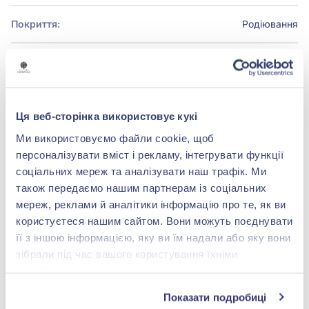
Покриття:
Родіювання
БРЕНДОВЕ ПАКУВАННЯ
Ця веб-сторінка використовує кукі
Детальніше
Ми використовуємо файли cookie, щоб
персоналізувати вміст і рекламу, інтегрувати функції
соціальних мереж та аналізувати наш трафік. Ми
також передаємо нашим партнерам із соціальних
мереж, реклами й аналітики інформацію про те, як ви
shop@zolotakoroleva.ua
користуєтеся нашим сайтом. Вони можуть поєднувати
її з іншою інформацією, яку ви їм надали або яку вони
0 800 501 276
зібрали під час вашого користування їхніми
службами.
Показати подробиці