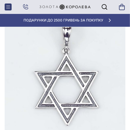
Головна
Срiбна Підвіска
«КРАЩА ЦІНА» ВІД 5945 ГРН/ГРАМ