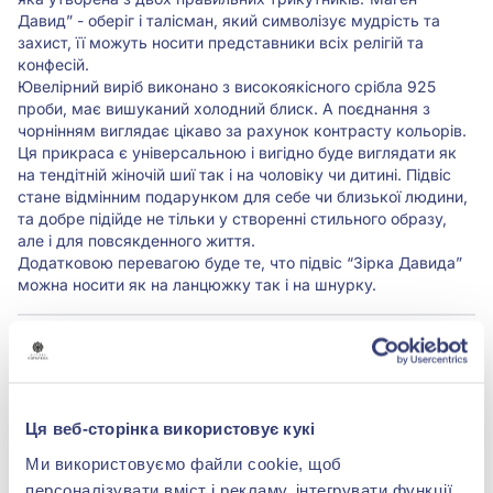
Давид” - оберіг і талісман, який символізує мудрість та
захист, її можуть носити представники всіх релігій та
конфесій.
Ювелірний виріб виконано з високоякісного срібла 925
проби, має вишуканий холодний блиск. А поєднання з
чорнінням виглядає цікаво за рахунок контрасту кольорів.
Ця прикраса є універсальною і вигідно буде виглядати як
на тендітній жіночій шиї так і на чоловіку чи дитині. Підвіс
стане відмінним подарунком для себе чи близької людини,
та добре підійде не тільки у створенні стильного образу,
але і для повсякденного життя.
Додатковою перевагою буде те, что підвіс “Зірка Давида”
можна носити як на ланцюжку так і на шнурку.
Характеристики
Вставка:
Без вставки
Ця веб-сторінка використовує кукі
Ми використовуємо файли cookie, щоб
Метал:
срібло 925°
персоналізувати вміст і рекламу, інтегрувати функції