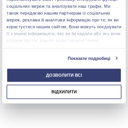
соціальних мереж та аналізувати наш трафік. Ми
Покриття:
Родіювання
Чорніння
також передаємо нашим партнерам із соціальних
мереж, реклами й аналітики інформацію про те, як ви
користуєтеся нашим сайтом. Вони можуть поєднувати
її з іншою інформацією, яку ви їм надали або яку вони
БРЕНДОВЕ ПАКУВАННЯ
зібрали під час вашого користування їхніми
службами.
Детальніше
Показати подробиці
ДОЗВОЛИТИ ВСІ
shop@zolotakoroleva.ua
ВІДХИЛИТИ
0 800 501 276