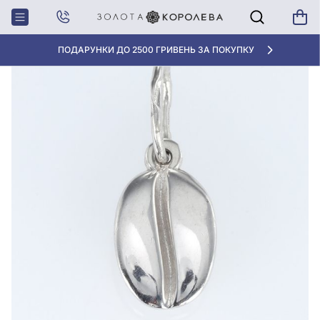
Головна
Срiбна Підвіска
ДІАМАНТИ -70%