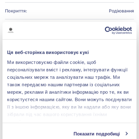
Покриття:
Родіювання
БРЕНДОВЕ ПАКУВАННЯ
Ця веб-сторінка використовує кукі
Детальніше
Ми використовуємо файли cookie, щоб
персоналізувати вміст і рекламу, інтегрувати функції
соціальних мереж та аналізувати наш трафік. Ми
також передаємо нашим партнерам із соціальних
мереж, реклами й аналітики інформацію про те, як ви
shop@zolotakoroleva.ua
користуєтеся нашим сайтом. Вони можуть поєднувати
її з іншою інформацією, яку ви їм надали або яку вони
0 800 501 276
зібрали під час вашого користування їхніми
службами.
Показати подробиці