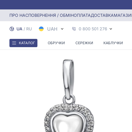
Головна
Срiбна Підвіска з перламутром
ПРО НАС
ПОВЕРНЕННЯ / ОБМІН
ОПЛАТА
ДОСТАВКА
МАГАЗИ
UAH
UA
/
RU
0 800 501 276
КАТАЛОГ
ОБРУЧКИ
СЕРЕЖКИ
КАБЛУЧКИ