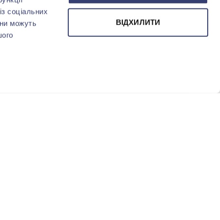
із соціальних
ВІДХИЛИТИ
они можуть
шого