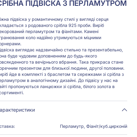
СРIБНА ПІДВІСКА З ПЕРЛАМУТРОМ
іжна підвіска у романтичному стилі у вигляді серця
кладається з родованого срібла 925 проби. Виріб
екорований перламутром та фіанітами. Камені
гранювання коло надійно утримуються міцними
орнерами.
ідвіска виглядає надзвичайно стильно та презентабельно,
она буде чудовим доповненням до будь-якого
овсякденного та вечірнього вбрання. Така прикраса стане
оречним презентом для близької людини, другої половини.
иріб йде в комплекті з браслетом та сережками зі срібла з
ерламутром в аналогічному дизайні. До підвісу у нас на
айті пропонуються ланцюжки зі срібла, білого золота в
сортименті.
арактеристики
ставка:
Перламутр,
Фіаніт/куб.цирконій