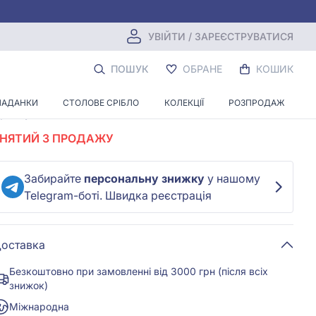
УВІЙТИ / ЗАРЕЄСТРУВАТИСЯ
Срiбна Підвіска з перламутром
ПОШУК
ОБРАНЕ
КОШИК
Залишити перший відгук
ЛАДАНКИ
СТОЛОВЕ СРІБЛО
КОЛЕКЦІЇ
РОЗПРОДАЖ
ртикул:
89113б
Код:
ч000024039
ЗНЯТИЙ З ПРОДАЖУ
Забирайте
персональну знижку
у нашому
Telegram-боті. Швидка реєстрація
оставка
Безкоштовно при замовленні від 3000 грн (після всіх
знижок)
Міжнародна