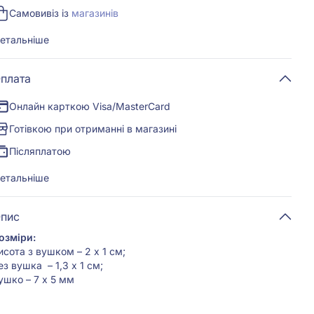
Самовивіз із
магазинів
етальніше
плата
Онлайн карткою Visa/MasterCard
Готівкою при отриманні в магазині
Післяплатою
етальніше
пис
озміри:
исота з вушком – 2 х 1 см;
ез вушка – 1,3 х 1 см;
ушко – 7 х 5 мм