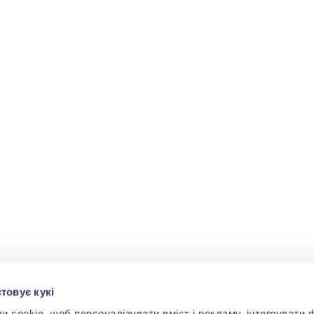
товує кукі
cookie, щоб персоналізувати вміст і рекламу, інтегрувати ф