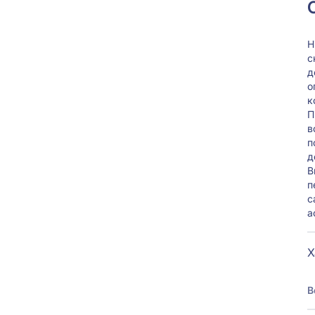
Н
с
д
о
к
П
в
п
д
В
п
с
а
Х
В