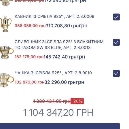
грн
172 540,80 грн
215 676,00 грн
КАВНИК ІЗ СРІБЛА 925° , АРТ. 2.8.0009
грн
310 708,80 грн
388 386,00 грн
СЛИВОЧНИК ЗІ СРІБЛА 925° З БЛАКИТНИМ
ТОПАЗОМ SWISS BLUE, АРТ. 2.8.0013
грн
145 742,40 грн
182 178,00 грн
ЧАШКА ЗІ СРІБЛА 925° , АРТ. 2.8.0010
грн
82 296,00 грн
102 870,00 грн
1 380 434,00 грн
-20%
1 104 347,20 ГРН