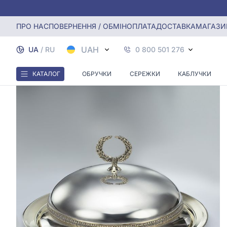
Головна
Масельничка зі срібла 925° , арт. 2.8.0014
ПРО НАС
ПОВЕРНЕННЯ / ОБМІН
ОПЛАТА
ДОСТАВКА
МАГАЗИ
UAH
UA
/
RU
0 800 501 276
КАТАЛОГ
ОБРУЧКИ
СЕРЕЖКИ
КАБЛУЧКИ