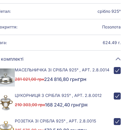
етал:
срібло 925°
окриття:
Позолота
ага:
624.49 г.
 комплекті
МАСЕЛЬНИЧКА ЗІ СРІБЛА 925° , АРТ. 2.8.0014
грн
224 816,80 грн
281 021,00 грн
ЦУКОРНИЦЯ З СРІБЛА 925° , АРТ. 2.8.0012
грн
168 242,40 грн
210 303,00 грн
РОЗЕТКА ЗІ СРІБЛА 925° , АРТ. 2.8.0015