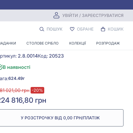
УВІЙТИ / ЗАРЕЄСТРУВАТИСЯ
Масельничка зі срібла 925° , арт.
ПОШУК
ОБРАНЕ
КОШИК
2.8.0014
ЛАДАНКИ
СТОЛОВЕ СРІБЛО
КОЛЕКЦІЇ
РОЗПРОДАЖ
Залишити перший відгук
ртикул:
2.8.0014
Код:
20523
В наявності
ага:
624.49г
81 021,00 грн
-20%
224 816,80 грн
У РОЗСТРОЧКУ ВІД 0,00 ГРН/ПЛАТІЖ