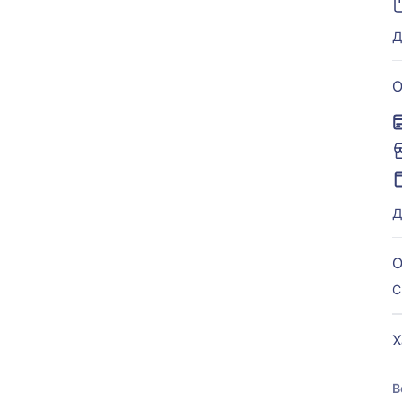
Д
О
Д
О
С
Х
В