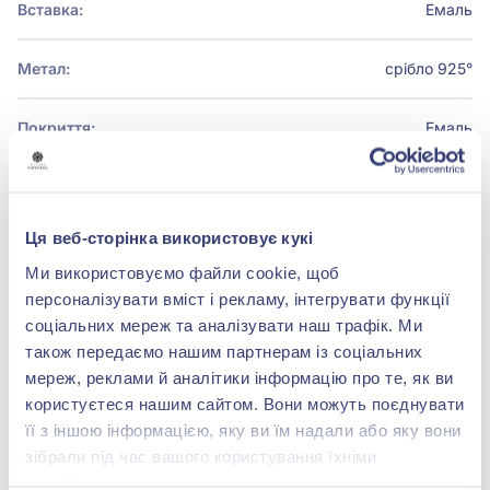
Вставка:
Емаль
Метал:
срібло 925°
Покриття:
Емаль
Ця веб-сторінка використовує кукі
БРЕНДОВЕ ПАКУВАННЯ
Ми використовуємо файли cookie, щоб
Детальніше
персоналізувати вміст і рекламу, інтегрувати функції
соціальних мереж та аналізувати наш трафік. Ми
також передаємо нашим партнерам із соціальних
мереж, реклами й аналітики інформацію про те, як ви
користуєтеся нашим сайтом. Вони можуть поєднувати
shop@zolotakoroleva.ua
її з іншою інформацією, яку ви їм надали або яку вони
зібрали під час вашого користування їхніми
0 800 501 276
службами.