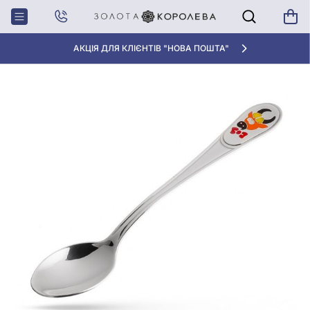
Головна
Срiбна ложка з емаллю
АКЦІЯ ДЛЯ КЛІЄНТІВ "НОВА ПОШТА"