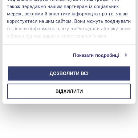
також передаємо нашим партнерам із соціальних
мереж, реклами й аналітики інформацію про те, як ви
користуєтеся нашим сайтом. Вони можуть поєднувати
БРЕНДОВЕ ПАКУВАННЯ
її з іншою інформацією, яку ви їм надали або яку вони
зібрали під час вашого користування їхніми
Детальніше
службами.
Показати подробиці
ДОЗВОЛИТИ ВСІ
shop@zolotakoroleva.ua
ВІДХИЛИТИ
0 800 501 276