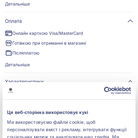
Детальніше
Оплата
Онлайн карткою Visa/MasterCard
Готівкою при отриманні в магазині
Післяплатою
Детальніше
Характеристики
Вставка:
без вставки
Ця веб-сторінка використовує кукі
Метал:
срібло 925°
Ми використовуємо файли cookie, щоб
персоналізувати вміст і рекламу, інтегрувати функції
Вага:
9 г.
соціальних мереж та аналізувати наш трафік. Ми