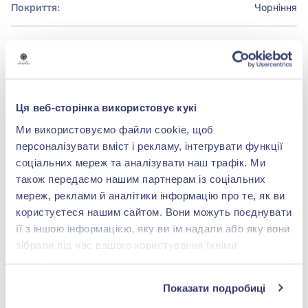
Покриття:
Чорніння
БРЕНДОВЕ ПАКУВАННЯ
Детальніше
Ця веб-сторінка використовує кукі
Ми використовуємо файли cookie, щоб
персоналізувати вміст і рекламу, інтегрувати функції
соціальних мереж та аналізувати наш трафік. Ми
також передаємо нашим партнерам із соціальних
shop@zolotakoroleva.ua
мереж, реклами й аналітики інформацію про те, як ви
користуєтеся нашим сайтом. Вони можуть поєднувати
0 800 501 276
її з іншою інформацією, яку ви їм надали або яку вони
зібрали під час вашого користування їхніми
службами.
Показати подробиці