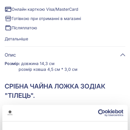
Онлайн карткою Visa/MasterCard
Готівкою при отриманні в магазині
Післяплатою
Детальніше
Опис
Розмір:
довжина 14,3 см
розмір ковша 4,5 см * 3,0 см
СРІБНА ЧАЙНА ЛОЖКА ЗОДІАК
"ТІЛЕЦЬ".
Ложка виконана зі срібла 925 проби.Рукоять ложки
прикрашена зображенням зодіокального знаку "Тілець".