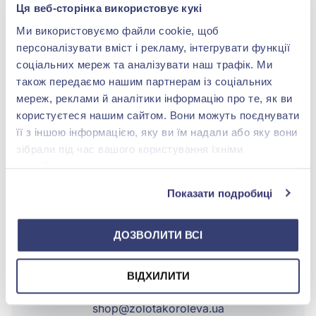
Характеристики
Ця веб-сторінка використовує кукі
Ми використовуємо файли cookie, щоб
Вставка:
без вставки
персоналізувати вміст і рекламу, інтегрувати функції
соціальних мереж та аналізувати наш трафік. Ми
Метал:
срібло 925°
також передаємо нашим партнерам із соціальних
мереж, реклами й аналітики інформацію про те, як ви
користуєтеся нашим сайтом. Вони можуть поєднувати
Вага:
26.4 г.
її з іншою інформацією, яку ви їм надали або яку вони
зібрали під час вашого користування їхніми
службами.
Показати подробиці
БРЕНДОВЕ ПАКУВАННЯ
Детальніше
ДОЗВОЛИТИ ВСІ
ВІДХИЛИТИ
shop@zolotakoroleva.ua