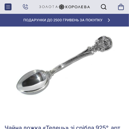
Головна
Чайна ложка «Телець» зі срібла 925°, арт. Ложка 40 Телец
«КРАЩА ЦІНА» ВІД 5945 ГРН/ГРАМ
Чайна ложка «Телець» зі срібла 925°, арт.