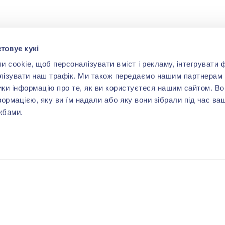
товує кукі
cookie, щоб персоналізувати вміст і рекламу, інтегрувати ф
лізувати наш трафік. Ми також передаємо нашим партнерам 
ики інформацію про те, як ви користуєтеся нашим сайтом. В
формацією, яку ви їм надали або яку вони зібрали під час ва
жбами.
ВАМ МОЖЕ СПОДОБАТИСЬ