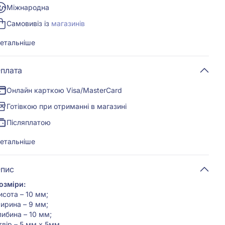
Міжнародна
Самовивіз із
магазинів
етальніше
плата
Онлайн карткою Visa/MasterCard
Готівкою при отриманні в магазині
Післяплатою
етальніше
пис
озміри:
исота – 10 мм;
ирина – 9 мм;
либина – 10 мм;
твір – 5 мм х 5мм.