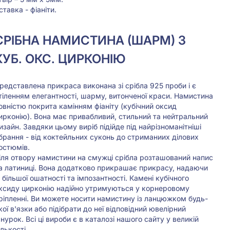
ставка - фіаніти.
СРIБНА НАМИСТИНА (ШАРМ) З
КУБ. ОКС. ЦИРКОНІЮ
редставлена прикраса виконана зі срібла 925 проби і є
тіленням елегантності, шарму, витонченої краси. Намистина
овністю покрита камінням фіаніту (кубічний оксид
ирконію). Вона має привабливий, стильний та нейтральний
изайн. Завдяки цьому виріб підійде під найрізноманітніші
брання - від коктейльних суконь до стриманиих ділових
остюмів.
іля отвору намистини на смужці срібла розташований напис
а латиниці. Вона додатково прикрашає прикрасу, надаючи
й більшої ошатності та імпозантності. Камені кубічного
ксиду цирконію надійно утримуються у корнеровому
ріпленні. Ви можете носити намистину із ланцюжком будь-
кої в'язки або підібрати до неї відповідний ювелірний
нурок. Всі ці вироби є в каталозі нашого сайту у великій
ількості.