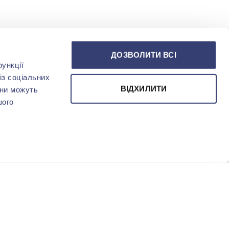
ДОЗВОЛИТИ ВСІ
ункції
із соціальних
ВІДХИЛИТИ
они можуть
шого