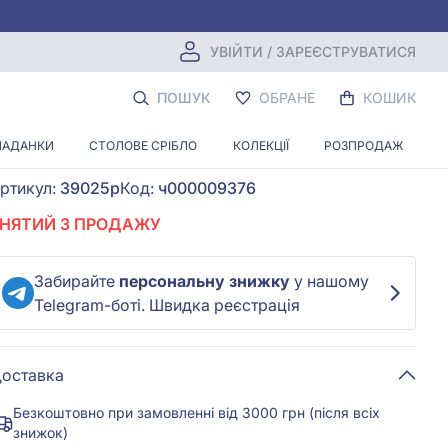
УВІЙТИ / ЗАРЕЄСТРУВАТИСЯ
Срiбна намистина (Шарм) з куб. окс.
ПОШУК
ОБРАНЕ
КОШИК
цирконію
ЛАДАНКИ
СТОЛОВЕ СРІБЛО
КОЛЕКЦІЇ
РОЗПРОДАЖ
Залишити перший відгук
ртикул:
39025р
Код:
ч000009376
ЗНЯТИЙ З ПРОДАЖУ
Забирайте
персональну знижку
у нашому
Telegram-боті. Швидка реєстрація
оставка
Безкоштовно при замовленні від 3000 грн (після всіх
знижок)