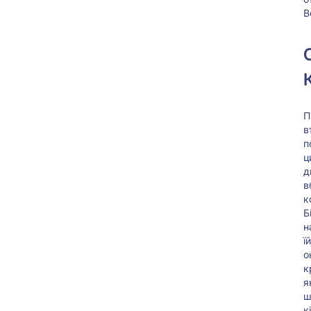
В
П
в
п
ц
д
в
к
Б
н
ї
о
к
я
ш
к