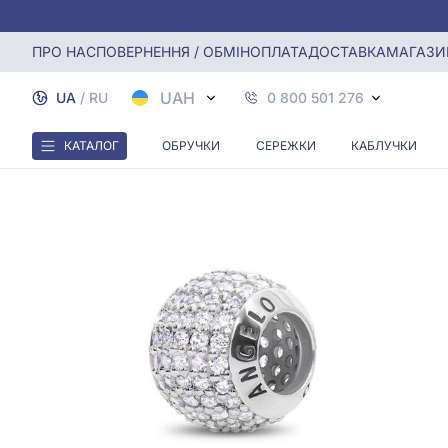
Головна
Срiбна намистина (Шарм) з куб. окс. цирконію
ПРО НАС
ПОВЕРНЕННЯ / ОБМІН
ОПЛАТА
ДОСТАВКА
МАГАЗИ
UAH
UA
/
RU
0 800 501 276
КАТАЛОГ
ОБРУЧКИ
СЕРЕЖКИ
КАБЛУЧКИ