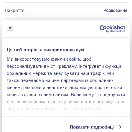
Покриття:
Родіювання
БРЕНДОВЕ ПАКУВАННЯ
Ця веб-сторінка використовує кукі
Детальніше
Ми використовуємо файли cookie, щоб
персоналізувати вміст і рекламу, інтегрувати функції
соціальних мереж та аналізувати наш трафік. Ми
також передаємо нашим партнерам із соціальних
мереж, реклами й аналітики інформацію про те, як ви
shop@zolotakoroleva.ua
користуєтеся нашим сайтом. Вони можуть поєднувати
її з іншою інформацією, яку ви їм надали або яку вони
0 800 501 276
зібрали під час вашого користування їхніми
службами.
Показати подробиці