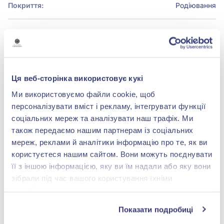
Покриття:
Родіювання
БРЕНДОВЕ ПАКУВАННЯ
Детальніше
Ця веб-сторінка використовує кукі
Ми використовуємо файли cookie, щоб
персоналізувати вміст і рекламу, інтегрувати функції
соціальних мереж та аналізувати наш трафік. Ми
також передаємо нашим партнерам із соціальних
shop@zolotakoroleva.ua
мереж, реклами й аналітики інформацію про те, як ви
користуєтеся нашим сайтом. Вони можуть поєднувати
0 800 501 276
її з іншою інформацією, яку ви їм надали або яку вони
зібрали під час вашого користування їхніми
службами.
Показати подробиці