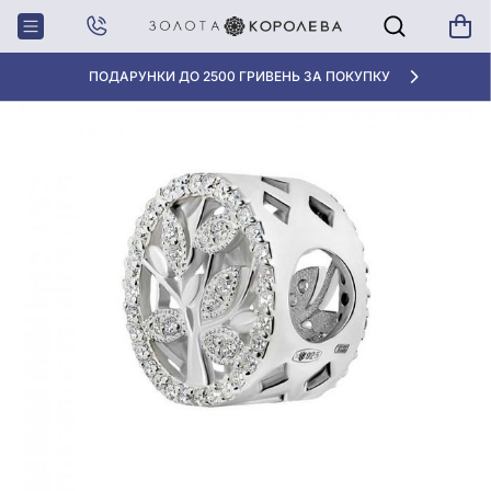
Головна
Срiбна намистина (Шарм) з фіанітом
«КРАЩА ЦІНА» ВІД 5945 ГРН/ГРАМ