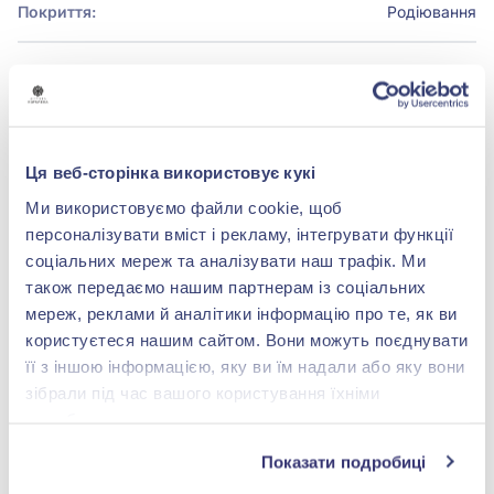
Покриття:
Родіювання
БРЕНДОВЕ ПАКУВАННЯ
Детальніше
Ця веб-сторінка використовує кукі
Ми використовуємо файли cookie, щоб
персоналізувати вміст і рекламу, інтегрувати функції
соціальних мереж та аналізувати наш трафік. Ми
також передаємо нашим партнерам із соціальних
shop@zolotakoroleva.ua
мереж, реклами й аналітики інформацію про те, як ви
користуєтеся нашим сайтом. Вони можуть поєднувати
0 800 501 276
її з іншою інформацією, яку ви їм надали або яку вони
зібрали під час вашого користування їхніми
службами.
Показати подробиці