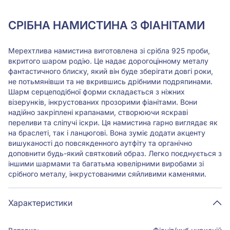
Мерехтлива намистина виготовлена зі срібла 925 проби,
вкритого шаром родію. Це надає дорогоцінному металу
фантастичного блиску, який він буде зберігати довгі роки,
не потьмянівши та не вкрившись дрібними подряпинами.
Шарм серцеподібної форми складається з ніжних
візерунків, інкрустованих прозорими фіанітами. Вони
надійно закріплені крапанами, створюючи яскраві
переливи та сліпучі іскри. Ця намистина гарно виглядає як
на браслеті, так і ланцюгові. Вона зуміє додати акценту
вишуканості до повсякденного аутфіту та органічно
доповнити будь-який святковий образ. Легко поєднується з
іншими шармами та багатьма ювелірними виробами зі
срібного металу, інкрустованими сяйливими каменями.
Характеристики
Вставка:
Фіаніт/куб.цирконій
Метал:
срібло 925°
Ця веб-сторінка використовує кукі