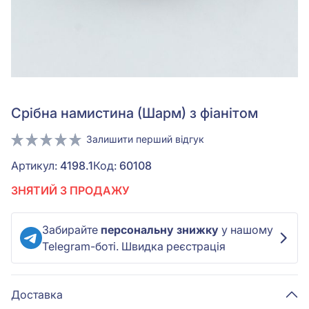
Срiбна намистина (Шарм) з фіанітом
Залишити перший відгук
Артикул:
4198.1
Код:
60108
ЗНЯТИЙ З ПРОДАЖУ
Забирайте
персональну знижку
у нашому
Telegram-боті. Швидка реєстрація
Доставка
Безкоштовно при замовленні від 3000 грн (після всіх
знижок)
Міжнародна