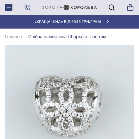
Головна
Срiбна намистина (Шарм) з фіанітом
«КРАЩА ЦІНА» ВІД 5945 ГРН/ГРАМ