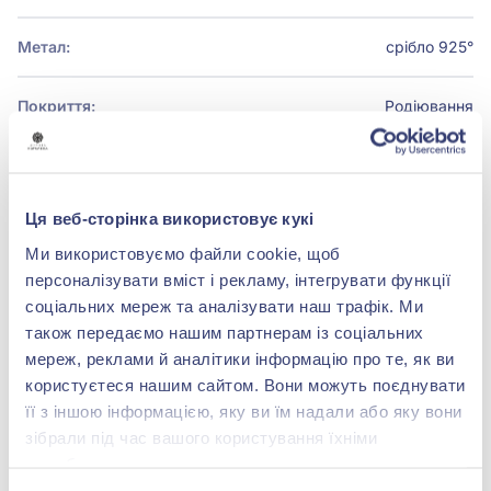
Метал:
срібло 925°
Покриття:
Родіювання
Ця веб-сторінка використовує кукі
БРЕНДОВЕ ПАКУВАННЯ
Ми використовуємо файли cookie, щоб
Детальніше
персоналізувати вміст і рекламу, інтегрувати функції
соціальних мереж та аналізувати наш трафік. Ми
також передаємо нашим партнерам із соціальних
мереж, реклами й аналітики інформацію про те, як ви
користуєтеся нашим сайтом. Вони можуть поєднувати
shop@zolotakoroleva.ua
її з іншою інформацією, яку ви їм надали або яку вони
зібрали під час вашого користування їхніми
0 800 501 276
службами.