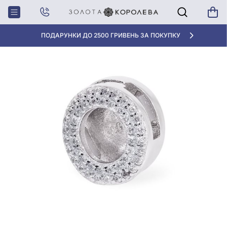
Головна
Срiбна намистина (Шарм) з фіанітом
ПОДАРУНКИ ДО 2500 ГРИВЕНЬ ЗА ПОКУПКУ