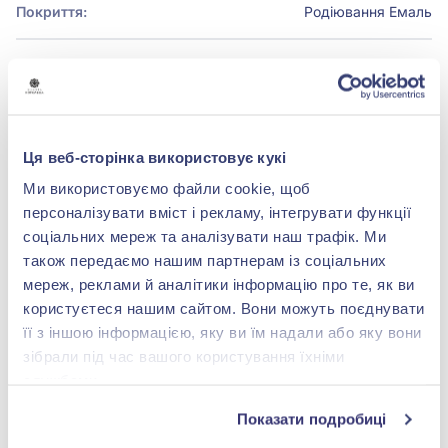
Покриття:
Родіювання
Емаль
БРЕНДОВЕ ПАКУВАННЯ
Детальніше
Ця веб-сторінка використовує кукі
Ми використовуємо файли cookie, щоб
персоналізувати вміст і рекламу, інтегрувати функції
соціальних мереж та аналізувати наш трафік. Ми
також передаємо нашим партнерам із соціальних
shop@zolotakoroleva.ua
мереж, реклами й аналітики інформацію про те, як ви
користуєтеся нашим сайтом. Вони можуть поєднувати
0 800 501 276
її з іншою інформацією, яку ви їм надали або яку вони
зібрали під час вашого користування їхніми
службами.
Показати подробиці