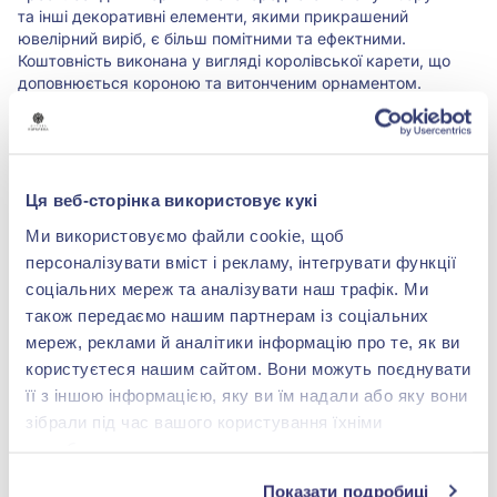
та інші декоративні елементи, якими прикрашений
ювелірний виріб, є більш помітними та ефектними.
Коштовність виконана у вигляді королівської карети, що
доповнюється короною та витонченим орнаментом.
Трактуватися така символіка може як високий статус у
суспільстві, гідність, розкіш, матеріальний достаток. Та
власниця цього шарму може вкласти в нього якесь своє,
особисте значення. Намистина здатна додати до будь-
якого образу елегантності. Вона гармонійно поєднується з
Ця веб-сторінка використовує кукі
одягом різних стилів, тому виглядатиме доречно як у
Ми використовуємо файли cookie, щоб
поєднанні з діловим або повсякденним вбранням, так і
екстравагантним вечірнім гардеробом.
персоналізувати вміст і рекламу, інтегрувати функції
соціальних мереж та аналізувати наш трафік. Ми
також передаємо нашим партнерам із соціальних
Характеристики
мереж, реклами й аналітики інформацію про те, як ви
користуєтеся нашим сайтом. Вони можуть поєднувати
Вставка:
без вставки
її з іншою інформацією, яку ви їм надали або яку вони
зібрали під час вашого користування їхніми
Метал:
срібло 925°
службами.
Показати подробиці