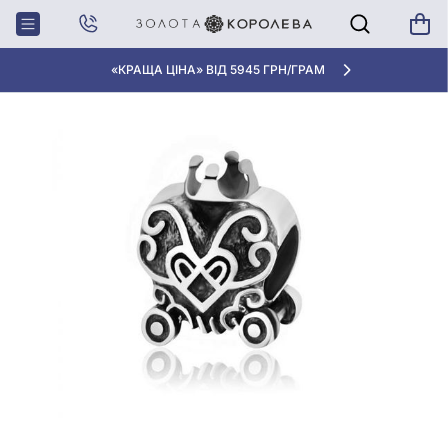
Головна
Намистина (Шарм) зі срібла 925° без вставки, арт. П5/781
«КРАЩА ЦІНА» ВІД 5945 ГРН/ГРАМ