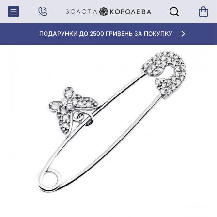
Головна
Шпилька зі срібла 925° з фіанітом/куб.цирконієм, арт. 7178р-CZ
АКЦІЯ ДЛЯ КЛІЄНТІВ "НОВА ПОШТА"