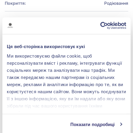
Покриття:
Родіювання
БРЕНДОВЕ ПАКУВАННЯ
Детальніше
Ця веб-сторінка використовує кукі
Ми використовуємо файли cookie, щоб
персоналізувати вміст і рекламу, інтегрувати функції
соціальних мереж та аналізувати наш трафік. Ми
також передаємо нашим партнерам із соціальних
shop@zolotakoroleva.ua
мереж, реклами й аналітики інформацію про те, як ви
користуєтеся нашим сайтом. Вони можуть поєднувати
0 800 501 276
її з іншою інформацією, яку ви їм надали або яку вони
зібрали під час вашого користування їхніми
службами.
Показати подробиці