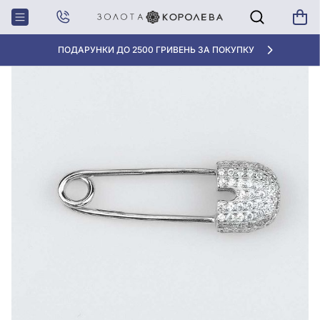
Головна
Срiбна шпилька з фіанітом
ПОДАРУНКИ ДО 2500 ГРИВЕНЬ ЗА ПОКУПКУ