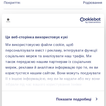
Покриття:
Родіювання
БРЕНДОВЕ ПАКУВАННЯ
Детальніше
Ця веб-сторінка використовує кукі
Ми використовуємо файли cookie, щоб
персоналізувати вміст і рекламу, інтегрувати функції
соціальних мереж та аналізувати наш трафік. Ми
також передаємо нашим партнерам із соціальних
shop@zolotakoroleva.ua
мереж, реклами й аналітики інформацію про те, як ви
користуєтеся нашим сайтом. Вони можуть поєднувати
0 800 501 276
її з іншою інформацією, яку ви їм надали або яку вони
зібрали під час вашого користування їхніми
службами.
Показати подробиці