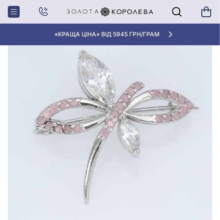
Головна
Срiбна брошка з фіанітом/куб.цирконіем
«КРАЩА ЦІНА» ВІД 5945 ГРН/ГРАМ