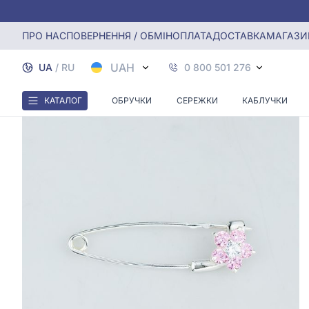
Головна
Срiбна брошка з фіанітом
ПРО НАС
ПОВЕРНЕННЯ / ОБМІН
ОПЛАТА
ДОСТАВКА
МАГАЗИ
UAH
UA
/
RU
0 800 501 276
КАТАЛОГ
ОБРУЧКИ
СЕРЕЖКИ
КАБЛУЧКИ