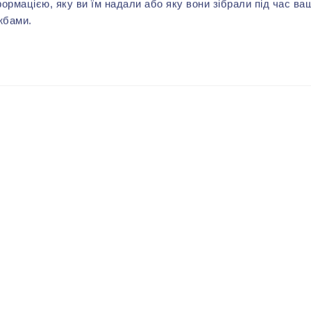
формацією, яку ви їм надали або яку вони зібрали під час ва
жбами.
ВАМ МОЖЕ СПОДОБАТИСЬ
-40%