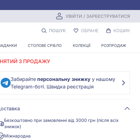
УВІЙТИ / ЗАРЕЄСТРУВАТИСЯ
Срiбна брошка з фіанітом
ПОШУК
ОБРАНЕ
КОШИК
Залишити перший відгук
ЛАДАНКИ
СТОЛОВЕ СРІБЛО
КОЛЕКЦІЇ
РОЗПРОДАЖ
ртикул:
5129
Код:
ч000014088
ЗНЯТИЙ З ПРОДАЖУ
Забирайте
персональну знижку
у нашому
Telegram-боті. Швидка реєстрація
оставка
Безкоштовно при замовленні від 3000 грн (після всіх
знижок)
Міжнародна