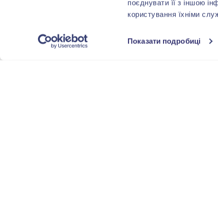
поєднувати її з іншою ін
користування їхніми слу
Показати подробиці
-40%
-40%