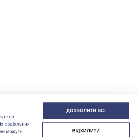
ДОЗВОЛИТИ ВСІ
ункції
із соціальних
ВІДХИЛИТИ
они можуть