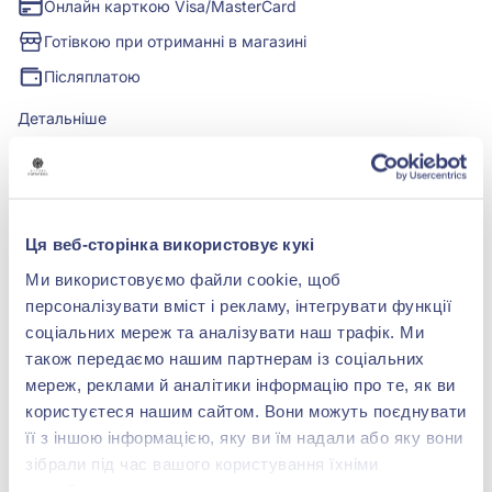
Онлайн карткою Visa/MasterCard
Готівкою при отриманні в магазині
Післяплатою
Детальніше
Характеристики
Ця веб-сторінка використовує кукі
Ми використовуємо файли cookie, щоб
БРЕНДОВЕ ПАКУВАННЯ
персоналізувати вміст і рекламу, інтегрувати функції
Детальніше
соціальних мереж та аналізувати наш трафік. Ми
також передаємо нашим партнерам із соціальних
мереж, реклами й аналітики інформацію про те, як ви
користуєтеся нашим сайтом. Вони можуть поєднувати
її з іншою інформацією, яку ви їм надали або яку вони
shop@zolotakoroleva.ua
зібрали під час вашого користування їхніми
службами.