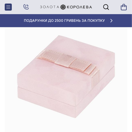
Головна
Футляр для набору, арт. RCP-17 RIBBи
«КРАЩА ЦІНА» ВІД 5945 ГРН/ГРАМ