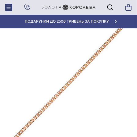
Головна
Золотий Браслет
«КРАЩА ЦІНА» ВІД 5945 ГРН/ГРАМ