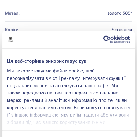
Метал:
золото 585°
Колір:
Червоний
Ця веб-сторінка використовує кукі
БРЕНДОВЕ ПАКУВАННЯ
Ми використовуємо файли cookie, щоб
Детальніше
персоналізувати вміст і рекламу, інтегрувати функції
соціальних мереж та аналізувати наш трафік. Ми
також передаємо нашим партнерам із соціальних
мереж, реклами й аналітики інформацію про те, як ви
користуєтеся нашим сайтом. Вони можуть поєднувати
shop@zolotakoroleva.ua
її з іншою інформацією, яку ви їм надали або яку вони
зібрали під час вашого користування їхніми
0 800 501 276
службами.