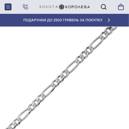
Головна
Золотий Браслет
«КРАЩА ЦІНА» ВІД 5945 ГРН/ГРАМ