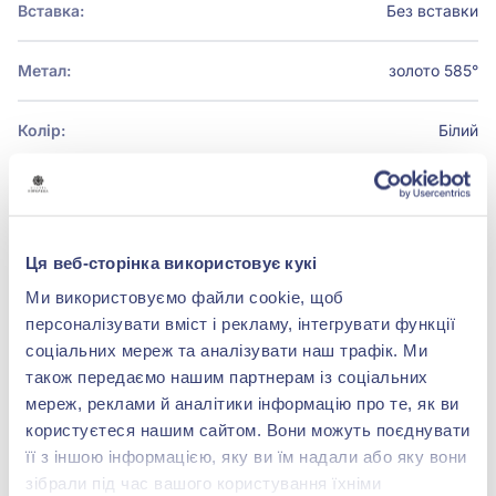
Вставка:
Без вставки
Метал:
золото 585°
Колір:
Білий
Покриття:
Родіювання
Ця веб-сторінка використовує кукі
Ми використовуємо файли cookie, щоб
БРЕНДОВЕ ПАКУВАННЯ
персоналізувати вміст і рекламу, інтегрувати функції
Детальніше
соціальних мереж та аналізувати наш трафік. Ми
також передаємо нашим партнерам із соціальних
мереж, реклами й аналітики інформацію про те, як ви
користуєтеся нашим сайтом. Вони можуть поєднувати
її з іншою інформацією, яку ви їм надали або яку вони
зібрали під час вашого користування їхніми
shop@zolotakoroleva.ua