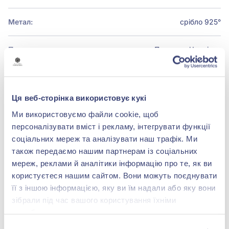
Метал:
срібло 925°
Покриття:
Позолота
Чорніння
Ця веб-сторінка використовує кукі
БРЕНДОВЕ ПАКУВАННЯ
Ми використовуємо файли cookie, щоб
Детальніше
персоналізувати вміст і рекламу, інтегрувати функції
соціальних мереж та аналізувати наш трафік. Ми
також передаємо нашим партнерам із соціальних
мереж, реклами й аналітики інформацію про те, як ви
користуєтеся нашим сайтом. Вони можуть поєднувати
shop@zolotakoroleva.ua
її з іншою інформацією, яку ви їм надали або яку вони
зібрали під час вашого користування їхніми
службами.
0 800 501 276