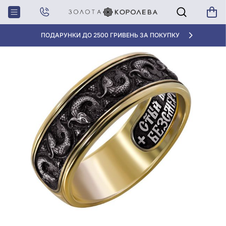
Головна
Срiбна Каблучка
«КРАЩА ЦІНА» ВІД 5945 ГРН/ГРАМ