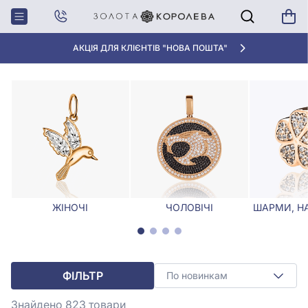
Головна
Кулони, Підвіски
Кулони та підвіски для дочки
КУЛОНИ ТА ПІДВІСКИ ДЛЯ ДОЧКИ
АКЦІЯ ДЛЯ КЛІЄНТІВ "НОВА ПОШТА"
ЖІНОЧІ
ЧОЛОВІЧІ
ШАРМИ, Н
ФІЛЬТР
По новинкам
Знайдено 823
товари