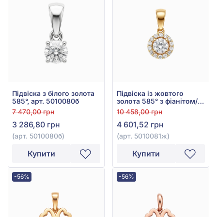
Підвіска з білого золота
Підвіска із жовтого
585°, арт. 5010080б
золота 585° з фіанітом/
куб.цирконієм, арт.
7 470,00 грн
10 458,00 грн
5010081ж
3 286,80 грн
4 601,52 грн
(арт. 5010080б)
(арт. 5010081ж)
Купити
Купити
-56%
-56%