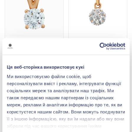
Підвіска з червоного
Підвіска з червоного
золота 585° з фіанітом/
золота 585° з фіанітом/
куб.цирконієм, арт.
куб.цирконієм, арт.
15 694,60 грн
7 909,20 грн
150421
440583
6 905,62 грн
3 717,32 грн
Ця веб-сторінка використовує кукі
(арт. 150421)
(арт. 440583)
Ми використовуємо файли cookie, щоб
Купити
Купити
персоналізувати вміст і рекламу, інтегрувати функції
соціальних мереж та аналізувати наш трафік. Ми
-56%
-80%
також передаємо нашим партнерам із соціальних
мереж, реклами й аналітики інформацію про те, як ви
користуєтеся нашим сайтом. Вони можуть поєднувати
її з іншою інформацією, яку ви їм надали або яку вони
зібрали під час вашого користування їхніми