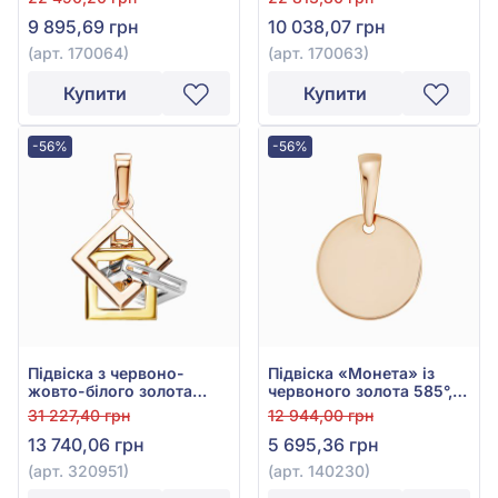
9 895,69 грн
10 038,07 грн
(арт. 170064)
(арт. 170063)
Купити
Купити
-56%
-56%
Підвіска з червоно-
Підвіска «Монета» із
жовто-білого золота
червоного золота 585°,
585°, арт. 320951
без вставки, арт. 140230
31 227,40 грн
12 944,00 грн
13 740,06 грн
5 695,36 грн
(арт. 320951)
(арт. 140230)