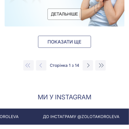
ПОКАЗАТИ ЩЕ
Сторінка 1 з 14
МИ У INSTAGRAM
ДО ІНСТАГРАМУ @ZOLOTAKOROLEVA
ДО ІН