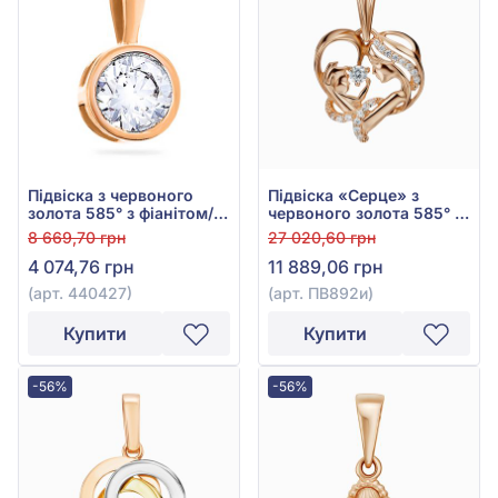
Підвіска з червоного
Підвіска «Серце» з
золота 585° з фіанітом/
червоного золота 585° з
куб.цирконієм, арт.
фіанітом/куб.цирконієм,
8 669,70 грн
27 020,60 грн
440427
арт. ПВ892и
4 074,76 грн
11 889,06 грн
(арт. 440427)
(арт. ПВ892и)
Купити
Купити
-56%
-56%