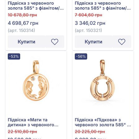
Підвіска з червоного
Підвіска з червоного
золота 585° з фіанітом/
золота 585° з фіанітом/
куб.цирконієм, арт.
куб.цирконієм, арт.
10 678,80 грн
7 604,60 грн
150314
150321
4 698,67 грн
3 346,02 грн
(арт. 150314)
(арт. 150321)
Купити
Купити
-53%
-56%
Підвіска «Мати та
Підвіска «Підкова» з
дитина» з червоного
червоного золота 585° з
золота 585° з фіанітом,
фіанітом/куб.цирконієм,
22 510,80 грн
20 225,00 грн
арт. 440622
арт. 150468