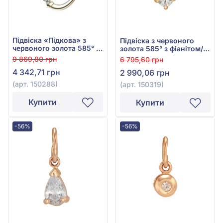
Підвіска «Підкова» з
Підвіска з червоного
червоного золота 585° з
золота 585° з фіанітом/
фіанітом/куб.цирконієм,
куб.цирконієм, арт.
9 869,80 грн
6 795,60 грн
арт. 150288
150319
4 342,71 грн
2 990,06 грн
(арт. 150288)
(арт. 150319)
Купити
Купити
-56%
-56%