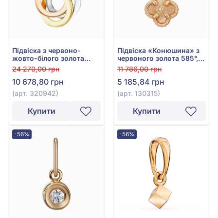
Підвіска з червоно-
Підвіска «Конюшина» з
жовто-білого золота
червоного золота 585°,
585° без вставки, арт.
без вставки, арт. 130315
24 270,00 грн
11 786,00 грн
320942
10 678,80 грн
5 185,84 грн
(арт. 320942)
(арт. 130315)
Купити
Купити
-56%
-56%