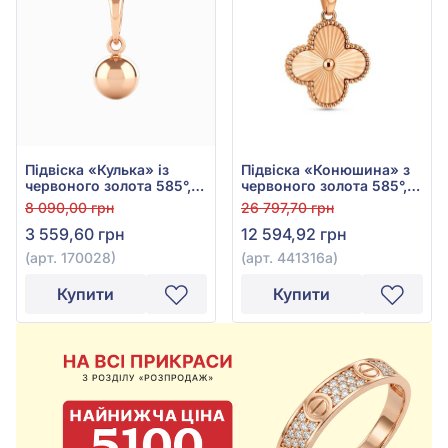
Підвіска «Кулька» із
Підвіска «Конюшина» з
червоного золота 585°,
червоного золота 585°,
без вставки, арт. 170028
арт. 441316а
8 090,00 грн
26 797,70 грн
3 559,60 грн
12 594,92 грн
(арт. 170028)
(арт. 441316а)
Купити
Купити