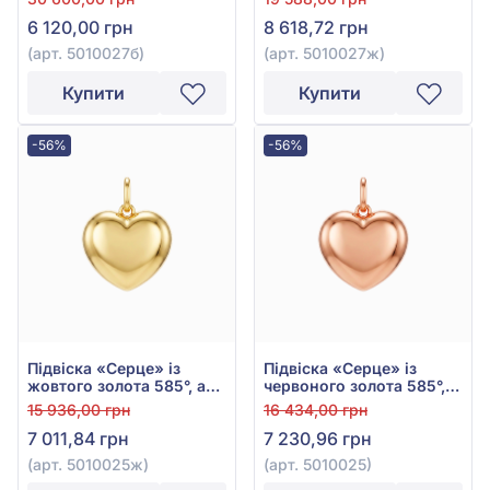
6 120,00 грн
8 618,72 грн
(арт. 5010027б)
(арт. 5010027ж)
Купити
Купити
-56%
-56%
Підвіска «Серце» із
Підвіска «Серце» із
жовтого золота 585°, арт.
червоного золота 585°,
5010025ж
арт. 5010025
15 936,00 грн
16 434,00 грн
7 011,84 грн
7 230,96 грн
(арт. 5010025ж)
(арт. 5010025)