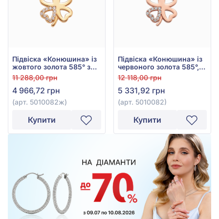
Підвіска «Конюшина» із
Підвіска «Конюшина» із
жовтого золота 585° з
червоного золота 585°,
фіанітом/куб.цирконієм,
без вставки, арт. 5010082
11 288,00 грн
12 118,00 грн
арт. 5010082ж
4 966,72 грн
5 331,92 грн
(арт. 5010082ж)
(арт. 5010082)
Купити
Купити