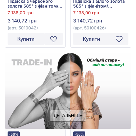
Підвіска з червоного
Підвіска з білого золота
золота 585° з фіанітом/
585° з фіанітом/
куб.цирконієм, арт.
куб.цирконієм, арт.
7 138,00 грн
7 138,00 грн
5010042
5010042б
3 140,72 грн
3 140,72 грн
(арт. 5010042)
(арт. 5010042б)
Купити
Купити
-56%
-56%