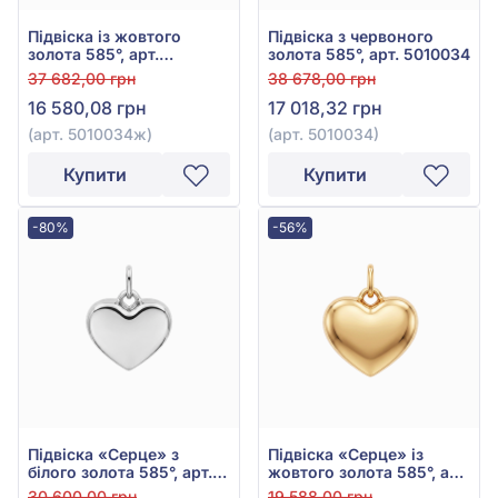
Підвіска із жовтого
Підвіска з червоного
золота 585°, арт.
золота 585°, арт. 5010034
5010034ж
37 682,00 грн
38 678,00 грн
16 580,08 грн
17 018,32 грн
(арт. 5010034ж)
(арт. 5010034)
Купити
Купити
-80%
-56%
Підвіска «Серце» з
Підвіска «Серце» із
білого золота 585°, арт.
жовтого золота 585°, арт.
5010027б
5010027ж
30 600,00 грн
19 588,00 грн