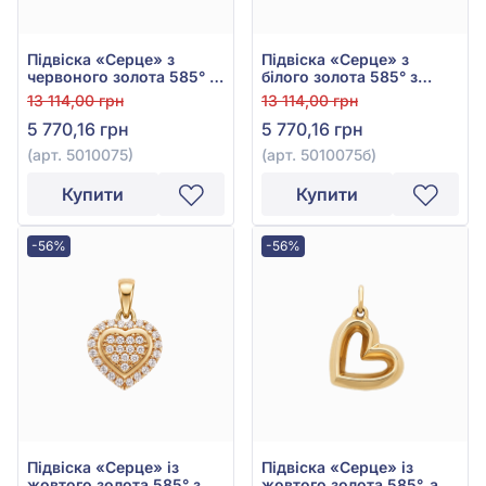
Підвіска «Серце» з
Підвіска «Серце» з
червоного золота 585° з
білого золота 585° з
фіанітом/куб.цирконієм,
фіанітом/куб.цирконієм,
13 114,00 грн
13 114,00 грн
арт. 5010075
арт. 5010075б
5 770,16 грн
5 770,16 грн
(арт. 5010075)
(арт. 5010075б)
Купити
Купити
-56%
-56%
Підвіска «Серце» із
Підвіска «Серце» із
жовтого золота 585° з
жовтого золота 585°, арт.