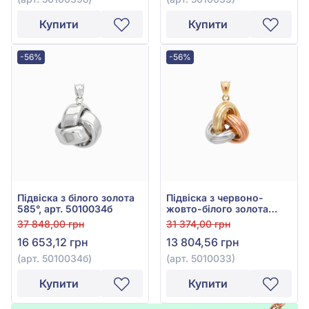
Купити
Купити
-56%
-56%
Підвіска з білого золота
Підвіска з червоно-
585°, арт. 5010034б
жовто-білого золота
585° без вставки, арт.
37 848,00 грн
31 374,00 грн
5010033
16 653,12 грн
13 804,56 грн
(арт. 5010034б)
(арт. 5010033)
Купити
Купити