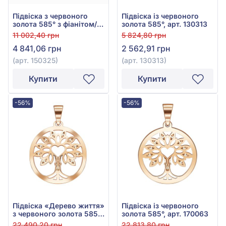
Підвіска з червоного
Підвіска із червоного
золота 585° з фіанітом/
золота 585°, арт. 130313
куб.цирконієм, арт.
11 002,40 грн
5 824,80 грн
150325
4 841,06 грн
2 562,91 грн
(арт. 150325)
(арт. 130313)
Купити
Купити
-56%
-56%
Підвіска «Дерево життя»
Підвіска із червоного
з червоного золота 585°,
золота 585°, арт. 170063
арт. 170064
22 490,20 грн
22 813,80 грн