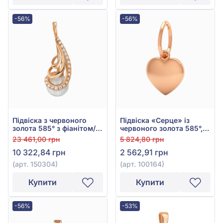
-56%
-56%
Підвіска з червоного
Підвіска «Серце» із
золота 585° з фіанітом/
червоного золота 585°,
куб.цирконієм та
арт. 100164
23 461,00 грн
5 824,80 грн
перлами, арт. 150304
10 322,84 грн
2 562,91 грн
(арт. 150304)
(арт. 100164)
Купити
Купити
-56%
-53%