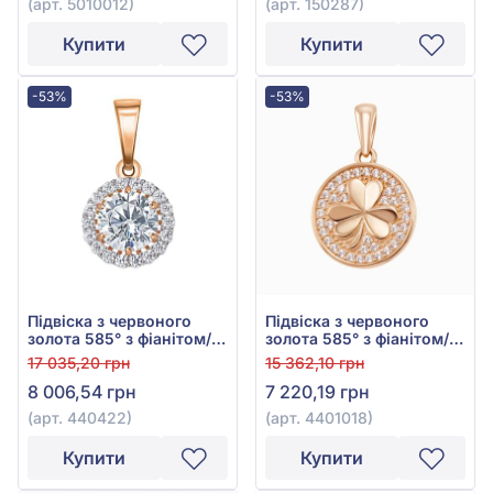
(арт. 5010012)
(арт. 150287)
Купити
Купити
-53%
-53%
Підвіска з червоного
Підвіска з червоного
золота 585° з фіанітом/
золота 585° з фіанітом/
куб.цирконієм, арт.
куб.цирконієм, арт.
17 035,20 грн
15 362,10 грн
440422
4401018
8 006,54 грн
7 220,19 грн
(арт. 440422)
(арт. 4401018)
Купити
Купити