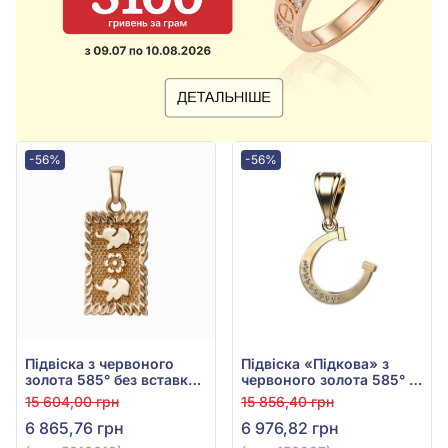
-56%
-56%
Підвіска з червоного
Підвіска «Підкова» з
золота 585° без вставки,
червоного золота 585° з
арт. 5010012
фіанітом, арт. 150287
15 604,00 грн
15 856,40 грн
6 865,76 грн
6 976,82 грн