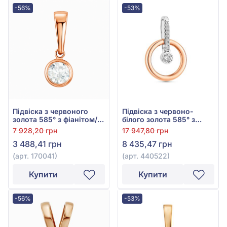
-56%
-53%
Підвіска з червоного
Підвіска з червоно-
золота 585° з фіанітом/
білого золота 585° з
куб.цирконієм, арт.
фіанітом/куб.цирконієм,
7 928,20 грн
17 947,80 грн
170041
арт. 440522
3 488,41 грн
8 435,47 грн
(арт. 170041)
(арт. 440522)
Купити
Купити
-56%
-53%