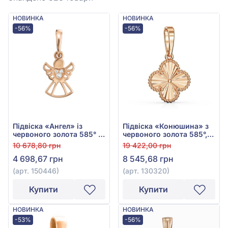
НОВИНКА
НОВИНКА
-56%
-56%
Підвіска «Ангел» із
Підвіска «Конюшина» з
червоного золота 585° з
червоного золота 585°,
фіанітом, арт. 150446
без вставки, арт. 130320
10 678,80 грн
19 422,00 грн
4 698,67 грн
8 545,68 грн
(арт. 150446)
(арт. 130320)
Купити
Купити
НОВИНКА
НОВИНКА
-53%
-56%