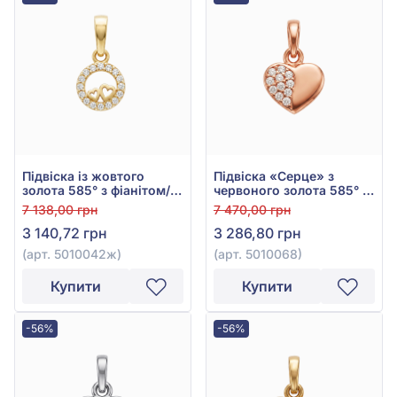
Підвіска із жовтого
Підвіска «Серце» з
золота 585° з фіанітом/
червоного золота 585° з
куб.цирконієм, арт.
фіанітом/куб.цирконієм,
7 138,00 грн
7 470,00 грн
5010042ж
арт. 5010068
3 140,72 грн
3 286,80 грн
(арт. 5010042ж)
(арт. 5010068)
Купити
Купити
-56%
-56%