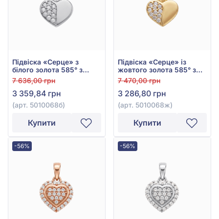
Підвіска «Серце» з
Підвіска «Серце» із
білого золота 585° з
жовтого золота 585° з
фіанітом, арт. 5010068б
фіанітом/куб.цирконієм,
7 636,00 грн
7 470,00 грн
арт. 5010068ж
3 359,84 грн
3 286,80 грн
(арт. 5010068б)
(арт. 5010068ж)
Купити
Купити
-56%
-56%