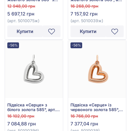
фіанітом/куб.цирконієм,
5010039ж
12 948,00 грн
16 268,00 грн
арт. 5010075ж
5 697,12 грн
7 157,92 грн
(арт. 5010075ж)
(арт. 5010039ж)
Купити
Купити
-56%
-56%
Підвіска «Серце» з
Підвіска «Серце» із
білого золота 585°, арт.
червоного золота 585°,
5010039б
арт. 5010039
16 102,00 грн
16 766,00 грн
7 084,88 грн
7 377,04 грн
(арт. 5010039б)
(арт. 5010039)