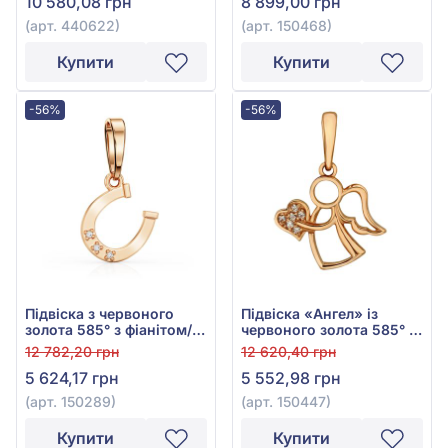
10 580,08 грн
8 899,00 грн
(арт. 440622)
(арт. 150468)
Купити
Купити
-56%
-56%
Підвіска з червоного
Підвіска «Ангел» із
золота 585° з фіанітом/
червоного золота 585° з
куб.цирконієм, арт.
фіанітами, арт. 150447
12 782,20 грн
12 620,40 грн
150289
5 624,17 грн
5 552,98 грн
(арт. 150289)
(арт. 150447)
Купити
Купити