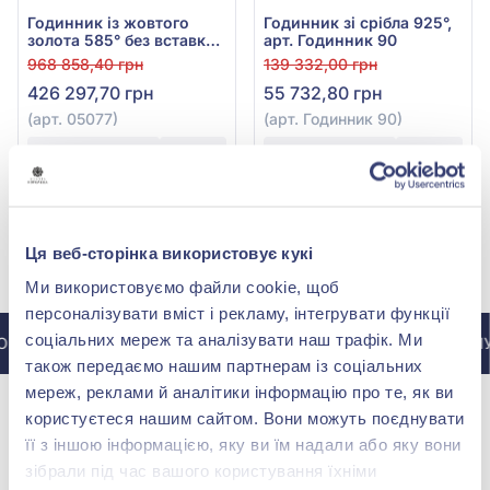
Годинник із жовтого
Годинник зі срібла 925°,
золота 585° без вставки,
арт. Годинник 90
арт. 05077
968 858,40 грн
139 332,00 грн
426 297,70 грн
55 732,80 грн
(арт. 05077)
(арт. Годинник 90)
Купити
Купити
Ця веб-сторінка використовує кукі
МИ У INSTAGRAM
Ми використовуємо файли cookie, щоб
персоналізувати вміст і рекламу, інтегрувати функції
соціальних мереж та аналізувати наш трафік. Ми
ІНСТАГРАМУ @ZOLOTAKOROLEVA
ДО ІНСТАГРАМУ 
також передаємо нашим партнерам із соціальних
мереж, реклами й аналітики інформацію про те, як ви
користуєтеся нашим сайтом. Вони можуть поєднувати
її з іншою інформацією, яку ви їм надали або яку вони
зібрали під час вашого користування їхніми