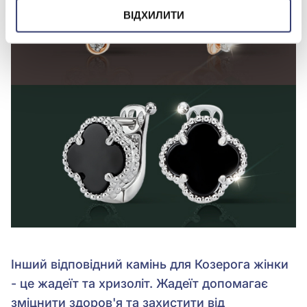
ВІДХИЛИТИ
Інший відповідний камінь для Козерога жінки
- це жадеїт та хризоліт. Жадеїт допомагає
зміцнити здоров'я та захистити від