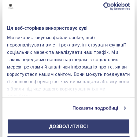
ЮВЕЛІРНИЙ КАМІНЬ ДЛЯ КОЗОРОГА
ЖІНКИ
Жінка Козоріг відрізняється особливою
Ця веб-сторінка використовує кукі
грацією та витонченістю. Для них ідеальним
Ми використовуємо файли cookie, щоб
вибором буде смарагд. Цей камінь для
персоналізувати вміст і рекламу, інтегрувати функції
Козерога символізує любов, удачу та
соціальних мереж та аналізувати наш трафік. Ми
також передаємо нашим партнерам із соціальних
процвітання. Смарагд допомагає жінкам
мереж, реклами й аналітики інформацію про те, як ви
розкрити свої творчі здібності та налагодити
користуєтеся нашим сайтом. Вони можуть поєднувати
гармонійні стосунки з оточенням. Він також
її з іншою інформацією, яку ви їм надали або яку вони
сприяє розвитку інтуїції, що може бути
зібрали під час вашого користування їхніми
корисним у їхній професійній діяльності.
службами.
Показати подробиці
ДОЗВОЛИТИ ВСІ