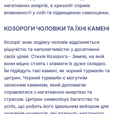
негативних енергій, а хризоліт сприяє
впевненості у собі та підвищенню самооцінки.
КОЗОРОГИ ЧОЛОВІКИ ТА ЇХНІ КАМЕНІ
Козоріг знак зодіаку чоловік відрізняється
рішучістю та наполегливістю у досягненні
своїх цілей. Стихія Козорога - Земля, на якій
вони міцно стоять і зламати їх дуже складно.
Їм підійдуть такі камені, як чорний турмалін та
цитрин. Чорний турмалін є могутнім
захисним каменем, який допомагає
справлятися з негативною енергією та
стресом. Цитрин символізує багатство та
успіх, що робить його ідеальним вибором для
чоловіків-козерогів, які прагнуть кар'єрного