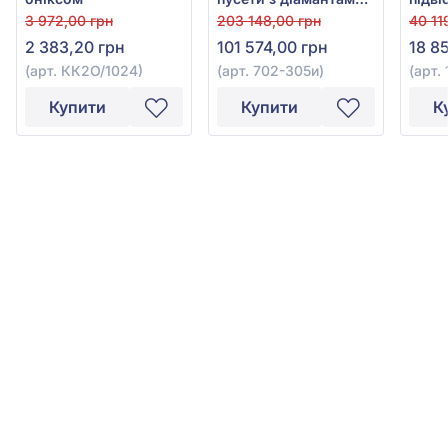
зі смарагдом
3 972,00 грн
203 148,00 грн
40 11
2 383,20 грн
101 574,00 грн
18 8
(арт. КК2О/1024)
(арт. 702-305и)
(арт.
Купити
Купити
К