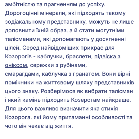
амбітністю та прагненням до успіху.
Дорогоцінні мінерали, які підходять такому
зодіакальному представнику, можуть не лише
доповнити їхній образ, а й стати могутніми
талісманами, які допомагають у досягненні
цілей. Серед найвідоміших прикрас для
Козорогів - каблучки, браслети,
підвіска з
оніксом
, сережки з рубінами,
смарагдами, каблучка з гранатом. Вони вірні
помічники на життєвому шляху представників
цього знаку. Розберімося як вибрати талісман
і який камінь підходить Козерогам найкраще.
Для цього важливо визначити яка стихія
Козорога, які йому притаманні особливості та
чого він чекає від життя.