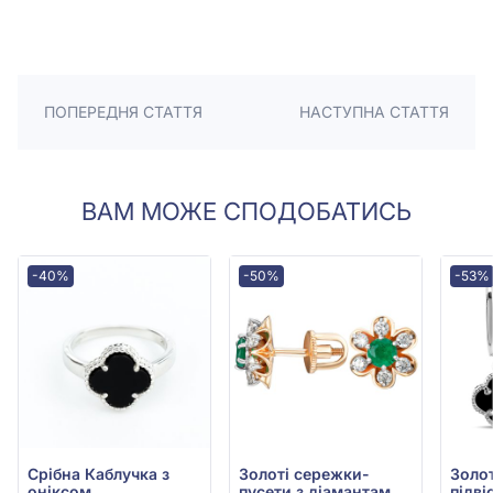
ПОПЕРЕДНЯ СТАТТЯ
НАСТУПНА СТАТТЯ
ВАМ МОЖЕ СПОДОБАТИСЬ
-40%
-50%
-53%
Срiбна Каблучка з
Золотi сережки-
Золо
оніксом
пусети з діамантами
підві