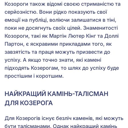
Козороги також відомі своєю стриманістю та
серйозністю. Вони рідко показують свої
емоції на публіці, воліючи залишатися в тіні,
поки не досягнуть своїх цілей. Знаменитості
Козороги, такі як Мартін Лютер Кінг та Доллі
Партон, є яскравими прикладами того, як
завзятість та праця можуть призвести до
успіху. А якщо точно знати, які камені
підходять Козерогам, то шлях до успіху буде
простішим і коротшим.
НАЙКРАЩИЙ КАМІНЬ-ТАЛІСМАН
ДЛЯ КОЗЕРОГА
Для Козерогів існує безліч каменів, які можуть
бути талісманами. Однак найкращий камінь