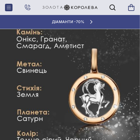
Головна
Блог
Поради експерта
Дорогоцінні камені для Козорогів
ДІАМАНТИ -70%